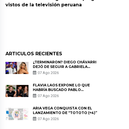
vistos de la televisión peruana
ARTICULOS RECIENTES
¿TERMINARON? DIEGO CHÁVARRI
DEJÓ DE SEGUIR A GABRIELA
HERRERA Y ANUNCIA SU SALIDA
07 Ago 2026
DE PÓDCAST
FLAVIA LAOS EXPONE LO QUE
HABRÍA BUSCADO PABLO
HEREDIA CON ALE FULLER: “UNA
07 Ago 2026
DE LAS PARTES QUERÍA EL
REMEMBER”
ARIA VEGA CONQUISTA CON EL
LANZAMIENTO DE “TOTOTO (+4)”
07 Ago 2026