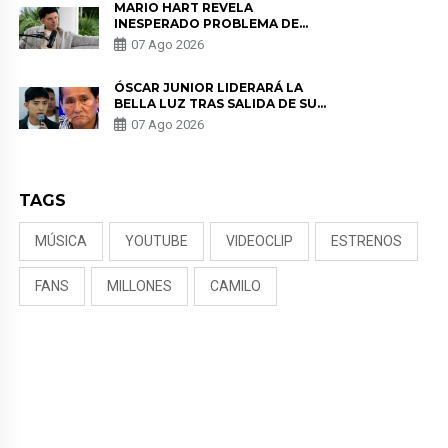
MARIO HART REVELA
INESPERADO PROBLEMA DE
SALUD ANTES DE SEPARARSE DE
07 Ago 2026
KORINA: “ME ENCONTRARON UN
TUMOR”
ÓSCAR JUNIOR LIDERARÁ LA
BELLA LUZ TRAS SALIDA DE SU
PADRE POR POLÉMICA CON
07 Ago 2026
NALDY SALDAÑA
TAGS
MÚSICA
YOUTUBE
VIDEOCLIP
ESTRENOS
FANS
MILLONES
CAMILO