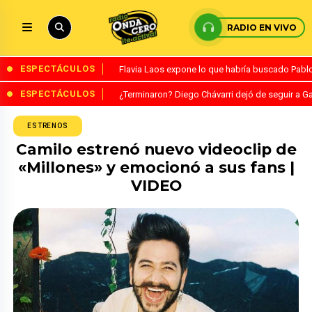
RADIO EN VIVO
ESPECTÁCULOS
Flavia Laos expone lo que habría buscado Pablo 
ESPECTÁCULOS
¿Terminaron? Diego Chávarri dejó de seguir a Ga
ESTRENOS
Camilo estrenó nuevo videoclip de
«Millones» y emocionó a sus fans |
VIDEO