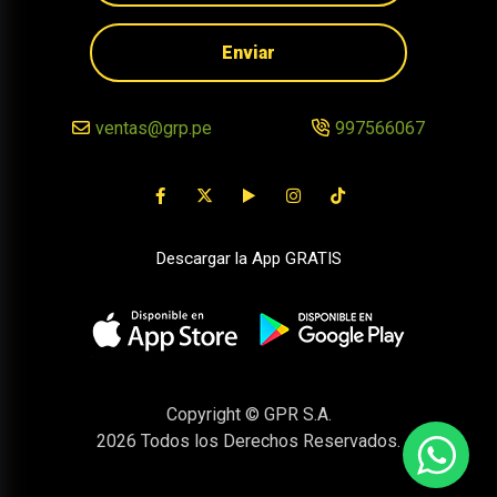
Enviar
ventas@grp.pe
997566067
Descargar la App GRATIS
Copyright © GPR S.A.
2026
Todos los Derechos Reservados.