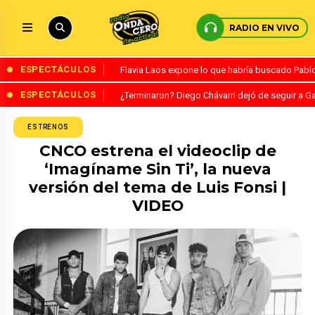
RADIO EN VIVO
ESPECTÁCULOS
Flavia Laos expone lo que habría buscado Pablo 
ESPECTÁCULOS
¿Terminaron? Diego Chávarri dejó de seguir a Ga
ESTRENOS
CNCO estrena el videoclip de
‘Imagíname Sin Ti’, la nueva
versión del tema de Luis Fonsi |
VIDEO