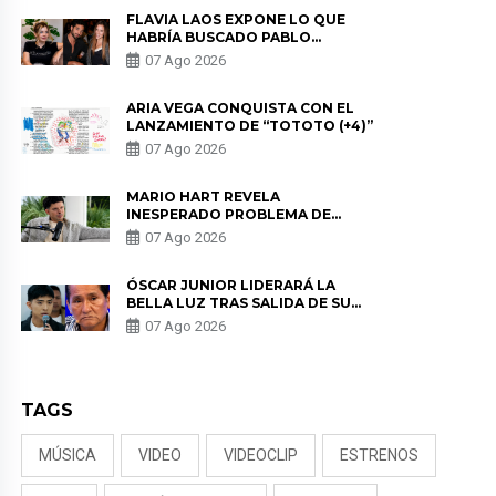
FLAVIA LAOS EXPONE LO QUE
HABRÍA BUSCADO PABLO
HEREDIA CON ALE FULLER: “UNA
07 Ago 2026
DE LAS PARTES QUERÍA EL
REMEMBER”
ARIA VEGA CONQUISTA CON EL
LANZAMIENTO DE “TOTOTO (+4)”
07 Ago 2026
MARIO HART REVELA
INESPERADO PROBLEMA DE
SALUD ANTES DE SEPARARSE DE
07 Ago 2026
KORINA: “ME ENCONTRARON UN
TUMOR”
ÓSCAR JUNIOR LIDERARÁ LA
BELLA LUZ TRAS SALIDA DE SU
PADRE POR POLÉMICA CON
07 Ago 2026
NALDY SALDAÑA
TAGS
MÚSICA
VIDEO
VIDEOCLIP
ESTRENOS