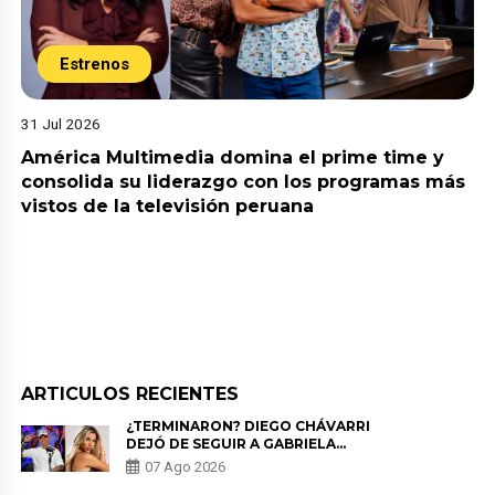
Estrenos
31 Jul 2026
América Multimedia domina el prime time y
consolida su liderazgo con los programas más
vistos de la televisión peruana
ARTICULOS RECIENTES
¿TERMINARON? DIEGO CHÁVARRI
DEJÓ DE SEGUIR A GABRIELA
HERRERA Y ANUNCIA SU SALIDA
07 Ago 2026
DE PÓDCAST