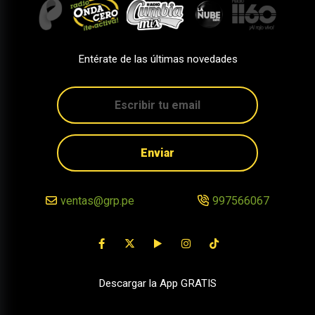
Entérate de las últimas novedades
Enviar
ventas@grp.pe
997566067
Descargar la App GRATIS