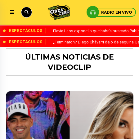
RADIO EN VIVO
ESPECTÁCULOS
Flavia Laos expone lo que habría buscado Pablo 
ESPECTÁCULOS
¿Terminaron? Diego Chávarri dejó de seguir a Ga
ÚLTIMAS NOTICIAS DE
VIDEOCLIP