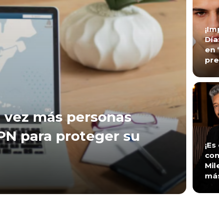
¡Im
Día
en 
pre
 vez más personas
VPN para proteger su
¡Es
con
Mil
má