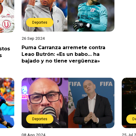
Deportes
26 Sep 2024
Puma Carranza arremete contra
stos
Leao Butrón: «Es un babo… ha
os
bajado y no tiene vergüenza»
Deportes
D
08 Ago 2024
25 Jul 