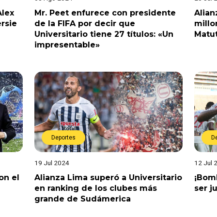
Alex
Mr. Peet enfurece con presidente
Alian
ersie
de la FIFA por decir que
millo
Universitario tiene 27 títulos: «Un
Matu
impresentable»
Deportes
D
19 Jul 2024
12 Jul 
on el
Alianza Lima superó a Universitario
¡Bomb
en ranking de los clubes más
ser j
grande de Sudámerica