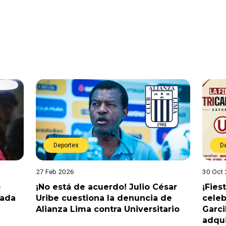
Deportes
D
27 Feb 2026
30 Oct
o
¡No está de acuerdo! Julio César
¡Fies
hada
Uribe cuestiona la denuncia de
celeb
Alianza Lima contra Universitario
Garci
adqui