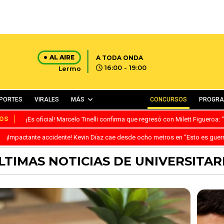
AL AIRE
A TODA ONDA
16:00 - 19:00
Lermo
PORTES
VIRALES
MÁS
CONCURSOS
PROGR
OS
¡Es oficial! Marcelo Tinelli confirma que regresó con Milett Figueroa
¡Impactante accidente! Kevin Díaz cae desde ocho metros en “Esto es guer
LTIMAS NOTICIAS DE UNIVERSITAR