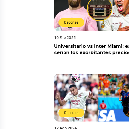
Deportes
10 Ene 2025
Universitario vs Inter Miami: e
serían los exorbitantes preci
Deportes
12 Ago 2024