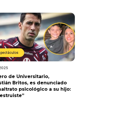
spectáculos
 2025
ro de Universitario,
tián Britos, es denunciado
altrato psicológico a su hijo:
destruiste”