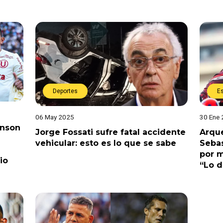
Deportes
E
06 May 2025
30 Ene
inson
Jorge Fossati sufre fatal accidente
Arque
vehicular: esto es lo que se sabe
Sebas
por m
io
“Lo 