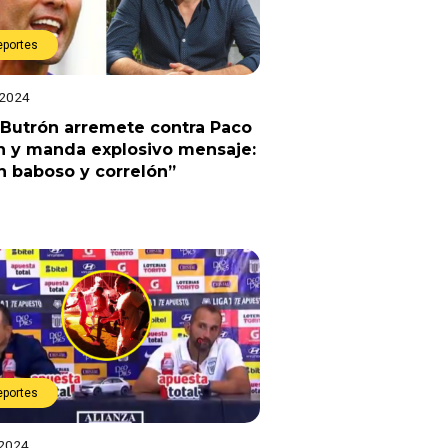
eportes
 2024
 Butrón arremete contra Paco
n y manda explosivo mensaje:
n baboso y correlón”
eportes
 2024