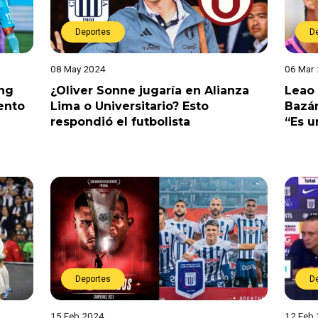
Deportes
D
08 May 2024
06 Mar
ing
¿Oliver Sonne jugaría en Alianza
Leao
iento
Lima o Universitario? Esto
Bazá
respondió el futbolista
“Es u
Deportes
D
15 Feb 2024
12 Feb