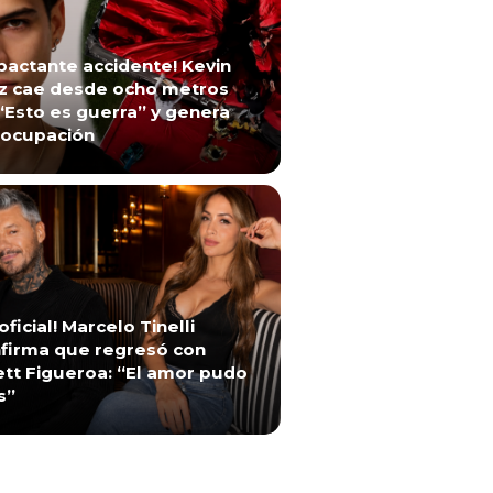
pactante accidente! Kevin
z cae desde ocho metros
“Esto es guerra” y genera
ocupación
 oficial! Marcelo Tinelli
firma que regresó con
ett Figueroa: “El amor pudo
s”