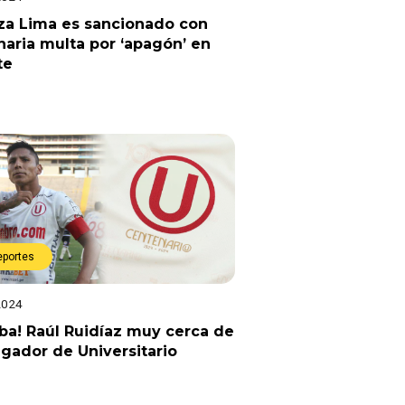
za Lima es sancionado con
naria multa por ‘apagón’ en
te
eportes
2024
a! Raúl Ruidíaz muy cerca de
ugador de Universitario