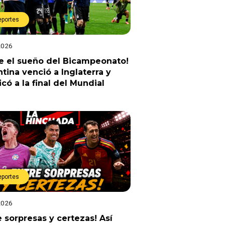
eportes
2026
e el sueño del Bicampeonato!
tina venció a Inglaterra y
ficó a la final del Mundial
eportes
2026
e sorpresas y certezas! Así