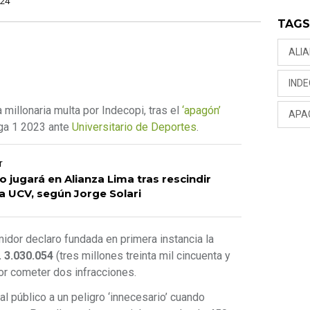
024
TAG
ALI
INDE
millonaria multa por Indecopi, tras el
‘apagón’
APA
Liga 1 2023 ante
Universitario de Deportes
.
r
 jugará en Alianza Lima tras rescindir
a UCV, según Jorge Solari
dor declaro fundada en primera instancia la
. 3.030.054
(tres millones treinta mil cincuenta y
por cometer dos infracciones.
al público a un peligro ‘innecesario’ cuando