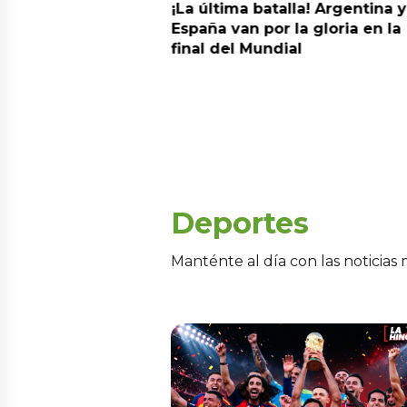
da estrella!
¡La última batalla! Argentina y
 a Argentina y se
España van por la gloria en la
el nuevo campeón
final del Mundial
Deportes
Manténte al día con las noticias