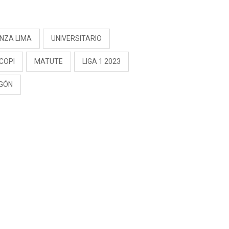
RIVADENEIRA: “NO LE
CERRARÍA LAS
S
PUERTAS”
ANZA LIMA
UNIVERSITARIO
COPI
MATUTE
LIGA 1 2023
GÓN