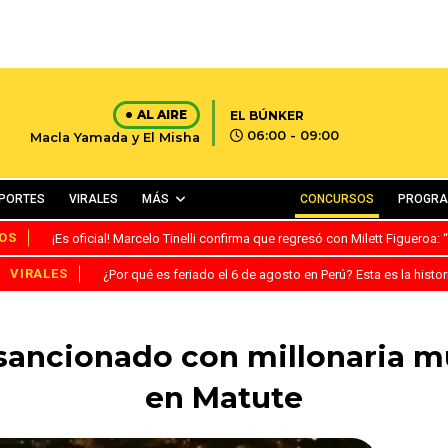
AL AIRE
EL BÚNKER
06:00 - 09:00
Macla Yamada y El Misha
PORTES
VIRALES
MÁS
CONCURSOS
PROGR
OS
¡Es oficial! Marcelo Tinelli confirma que regresó con Milett Figueroa
VIRALES
¿Por qué es feriado el 6 de agosto en Perú? Esta es la histor
sancionado con millonaria m
en Matute