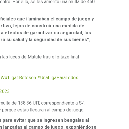
uentro. Por ello, se les ameritó una multa de 450
ificiales que iluminaban el campo de juego y
ortivo, lejos de construir una medida de
a efectos de garantizar su seguridad, los
ara su salud y la seguridad de sus bienes”
,
as luces de Matute tras el pitazo final
PzW
#Liga1Betsson
#UnaLigaParaTodos
 2023
 multa de 138.36 UIT, correspondiente a S/.
y porque estas llegaran al campo de juego.
 para evitar que se ingresen bengalas al
an lanzadas al campo de juego, exponiéndose