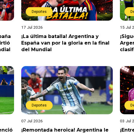
Deportes
D
17 Jul 2026
15 Jul 
spaña
¡La última batalla! Argentina y
¡Sigu
rtió
España van por la gloria en la final
Argen
dial
del Mundial
clasi
Deportes
D
07 Jul 2026
03 Jul 
enció
¡Remontada heroica! Argentina le
¡Entr