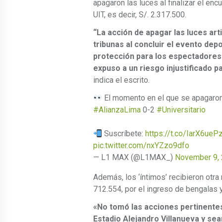
apagaron las luces al finalizar el enc
UIT, es decir, S/. 2.317.500.
“La acción de apagar las luces art
tribunas al concluir el evento dep
protección para los espectadores 
expuso a un riesgo injustificado p
indica el escrito.
El momento en el que se apagaron l
#AlianzaLima
0-2
#Universitario
Suscríbete:
https://t.co/IarX6ue
pic.twitter.com/nxYZzo9dfo
— L1 MAX (@L1MAX_)
November 9,
Además, los ‘íntimos’ recibieron otra
712.554, por el ingreso de bengalas 
«No tomó las acciones pertinentes
Estadio Alejandro Villanueva y se