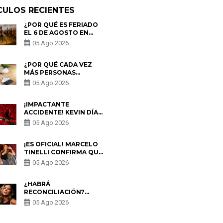
CULOS RECIENTES
¿POR QUÉ ES FERIADO
EL 6 DE AGOSTO EN
PERÚ? ESTA ES LA
05 Ago 2026
HISTORIA
¿POR QUÉ CADA VEZ
MÁS PERSONAS
UTILIZAN UNA VPN
05 Ago 2026
PARA PROTEGER SU
PRIVACIDAD?
¡IMPACTANTE
ACCIDENTE! KEVIN DÍAZ
CAE DESDE OCHO
05 Ago 2026
METROS EN “ESTO ES
GUERRA” Y GENERA
PREOCUPACIÓN
¡ES OFICIAL! MARCELO
TINELLI CONFIRMA QUE
REGRESÓ CON MILETT
05 Ago 2026
FIGUEROA: “EL AMOR
PUDO MÁS”
¿HABRÁ
RECONCILIACIÓN?
MARIO HART ADMITE
05 Ago 2026
QUE PODRÍA VOLVER
CON KORINA