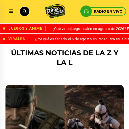
RADIO EN VIVO
JUEGOS Y ANIME
¿Qué videojuegos salen en agosto de 2026? 
VIRALES
¿Por qué es feriado el 6 de agosto en Perú? Esta es la his
ÚLTIMAS NOTICIAS DE LA Z Y
LA L