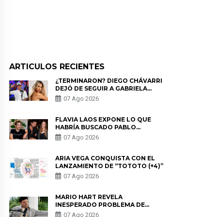
ARTICULOS RECIENTES
¿TERMINARON? DIEGO CHÁVARRI
DEJÓ DE SEGUIR A GABRIELA
HERRERA Y ANUNCIA SU SALIDA
07 Ago 2026
DE PÓDCAST
FLAVIA LAOS EXPONE LO QUE
HABRÍA BUSCADO PABLO
HEREDIA CON ALE FULLER: “UNA
07 Ago 2026
DE LAS PARTES QUERÍA EL
REMEMBER”
ARIA VEGA CONQUISTA CON EL
LANZAMIENTO DE “TOTOTO (+4)”
07 Ago 2026
MARIO HART REVELA
INESPERADO PROBLEMA DE
SALUD ANTES DE SEPARARSE DE
07 Ago 2026