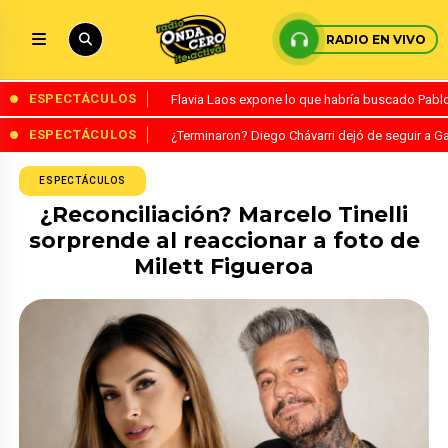
RADIO EN VIVO
ESPECTÁCULOS
Flavia Laos expone lo que habría buscado Pablo 
ESPECTÁCULOS
¿Terminaron? Diego Chávarri dejó de seguir a Ga
ESPECTÁCULOS
¿Reconciliación? Marcelo Tinelli
sorprende al reaccionar a foto de
Milett Figueroa