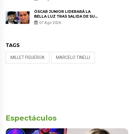
KORINA: “ME ENCONTRARON UN
TUMOR”
ÓSCAR JUNIOR LIDERARÁ LA
BELLA LUZ TRAS SALIDA DE SU
PADRE POR POLÉMICA CON
07 Ago 2026
NALDY SALDAÑA
TAGS
MILLET FIGUEROA
MARCELO TINELLI
Espectáculos