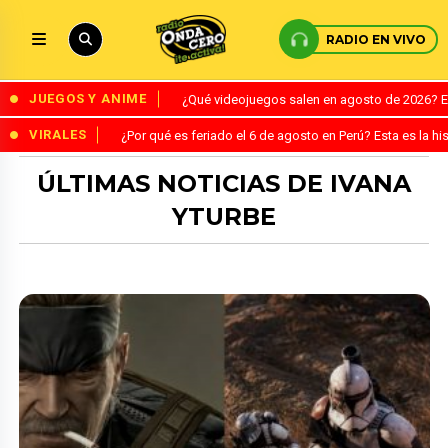
RADIO EN VIVO
JUEGOS Y ANIME
¿Qué videojuegos salen en agosto de 2026? 
VIRALES
¿Por qué es feriado el 6 de agosto en Perú? Esta es la his
ÚLTIMAS NOTICIAS DE IVANA
YTURBE