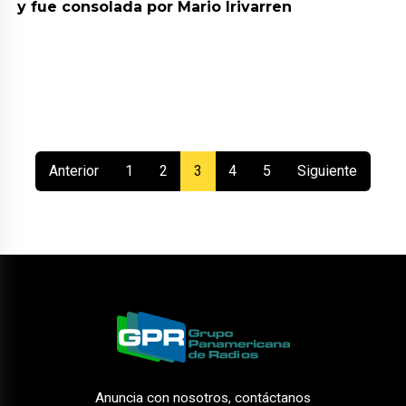
y fue consolada por Mario Irivarren
(current)
Anterior
1
2
3
4
5
Siguiente
Anuncia con nosotros, contáctanos