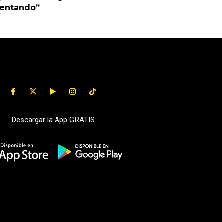
uentando”
Descargar la App GRATIS