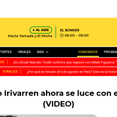
AL AIRE
EL BÚNKER
06:00 - 09:00
Macla Yamada y El Misha
PORTES
VIRALES
MÁS
CONCURSOS
PROGR
OS
¡Es oficial! Marcelo Tinelli confirma que regresó con Milett Figueroa
VIRALES
¿Por qué es feriado el 6 de agosto en Perú? Esta es la histor
 Irivarren ahora se luce con 
(VIDEO)