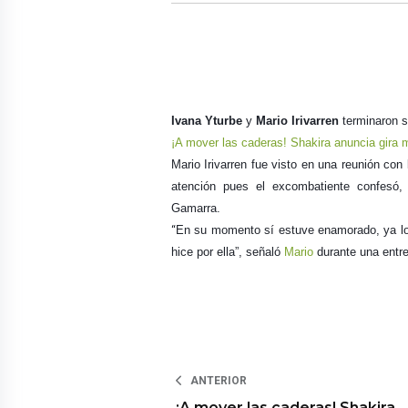
Ivana Yturbe
y
Mario Irivarren
terminaron su
¡A mover las caderas! Shakira anuncia gira 
Mario Irivarren fue visto en una reunión con
atención pues el excombatiente confesó
Gamarra.
En su momento sí estuve enamorado, ya lo h
“
hice por ella”, señaló
Mario
durante una entre
ANTERIOR
¡A mover las caderas! Shakira