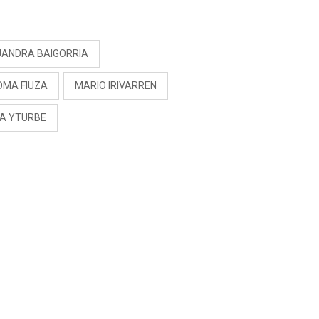
RIVADENEIRA: “NO LE
CERRARÍA LAS
S
PUERTAS”
JANDRA BAIGORRIA
OMA FIUZA
MARIO IRIVARREN
NA YTURBE