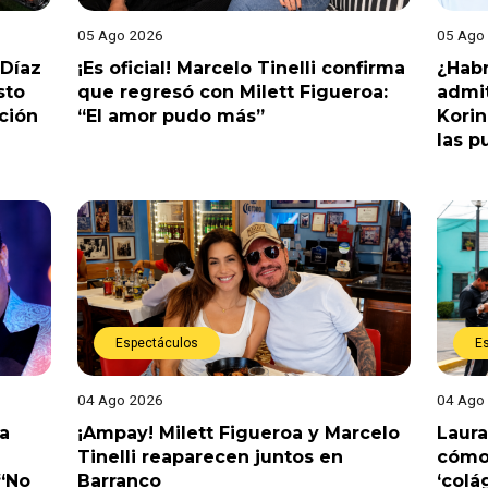
05 Ago 2026
05 Ago
 Díaz
¡Es oficial! Marcelo Tinelli confirma
¿Habr
sto
que regresó con Milett Figueroa:
admit
ción
“El amor pudo más”
Korin
las p
Espectáculos
E
04 Ago 2026
04 Ago
a
¡Ampay! Milett Figueroa y Marcelo
Laura
Tinelli reaparecen juntos en
cómo 
 “No
Barranco
‘colá