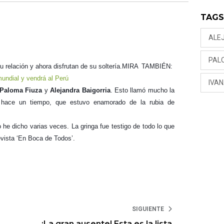
TAG
ALE
PAL
 relación y ahora disfrutan de su soltería.
MIRA TAMBIÉN:
mundial y vendrá al Perú
IVA
Paloma Fiuza
y
Alejandra Baigorria
. Esto llamó mucho la
, hace un tiempo, que estuvo enamorado de la rubia de
e dicho varias veces. La gringa fue testigo de todo lo que
vista ‘En Boca de Todos’.
SIGUIENTE
¡La gran ausente! Esta es la lista