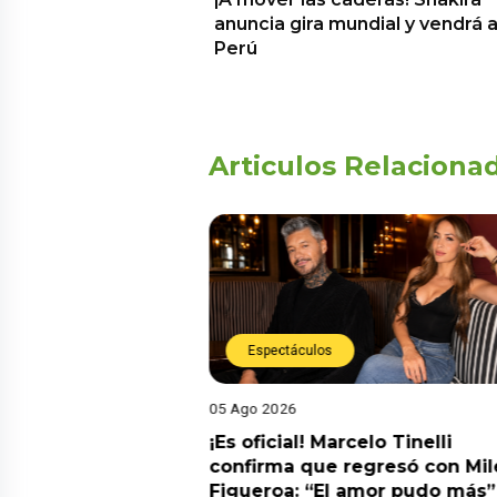
anuncia gira mundial y vendrá a
Perú
Articulos Relaciona
Espectáculos
05 Ago 2026
cidente! Kevin
¡Es oficial! Marcelo Tinelli
e ocho metros en
confirma que regresó con Mil
a” y genera
Figueroa: “El amor pudo más”