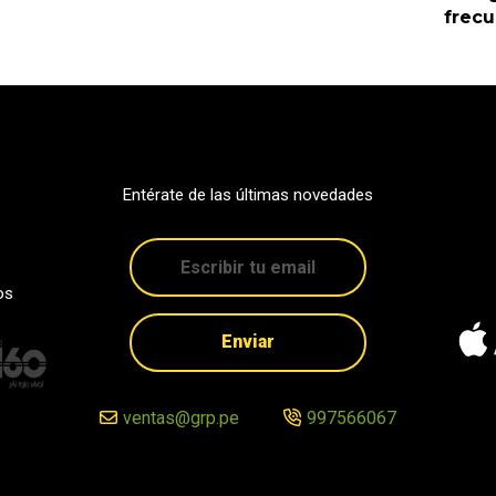
frec
Entérate de las últimas novedades
os
Enviar
ventas@grp.pe
997566067