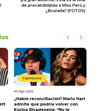
l
de precandidatas a Miss Perú y
¿Brunella? (FOTOS)
dos
Espectáculos
Espect
05 Ago 2026
05 Ago 202
¿Habrá reconciliación? Mario Hart
Naldy Sa
ett
admite que podría volver con
que vivi
Korina Rivadeneira: “No le
denuncia