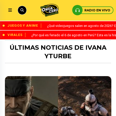
RADIO EN VIVO
JUEGOS Y ANIME
¿Qué videojuegos salen en agosto de 2026? 
VIRALES
¿Por qué es feriado el 6 de agosto en Perú? Esta es la his
ÚLTIMAS NOTICIAS DE IVANA
YTURBE