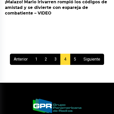
¡Malazo! Mario Irivarren rompió los códigos de
amistad y se divierte con expareja de
combatiente – VIDEO
(current)
Anterior
1
2
3
4
5
Siguiente