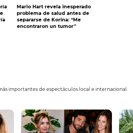
ría
Mario Hart revela inesperado
Óscar Ju
le
problema de salud antes de
tras sal
ría
separarse de Korina: “Me
polémic
encontraron un tumor”
 más importantes de espectáculos local e internacional.