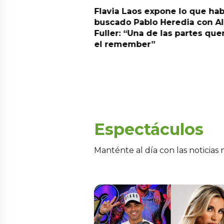
Diego Chávarri
Flavia Laos expone lo que hab
 a Gabriela Herrera
buscado Pablo Heredia con A
alida de pódcast
Fuller: “Una de las partes que
el remember”
Espectáculos
Manténte al día con las noticias