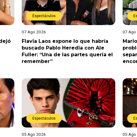
Espectáculos
E
07 Ago 2026
07 Ago
dejó
Flavia Laos expone lo que habría
Mario
buscado Pablo Heredia con Ale
prob
Fuller: “Una de las partes quería el
separ
remember”
enco
Espectáculos
E
05 Ago 2026
05 Ago