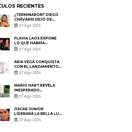
CULOS RECIENTES
¿TERMINARON? DIEGO
CHÁVARRI DEJÓ DE
SEGUIR A GABRIELA
07 Ago 2026
HERRERA Y ANUNCIA SU
SALIDA DE PÓDCAST
FLAVIA LAOS EXPONE
LO QUE HABRÍA
BUSCADO PABLO
07 Ago 2026
HEREDIA CON ALE
FULLER: “UNA DE LAS
PARTES QUERÍA EL
ARIA VEGA CONQUISTA
REMEMBER”
CON EL LANZAMIENTO
DE “TOTOTO (+4)”
07 Ago 2026
MARIO HART REVELA
INESPERADO
PROBLEMA DE SALUD
07 Ago 2026
ANTES DE SEPARARSE
DE KORINA: “ME
ENCONTRARON UN
ÓSCAR JUNIOR
TUMOR”
LIDERARÁ LA BELLA LUZ
TRAS SALIDA DE SU
07 Ago 2026
PADRE POR POLÉMICA
CON NALDY SALDAÑA