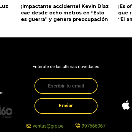
 Luz
¡Impactante accidente! Kevin Díaz
¡Es o
cae desde ocho metros en “Esto
que r
es guerra” y genera preocupación
“El 
Entérate de las últimas novedades
os
Enviar
ventas@grp.pe
997566067