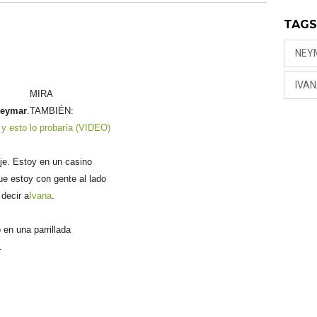
TAG
NEY
IVA
MIRA
Neymar
.
TAMBIÉN:
 y esto lo probaría (VIDEO)
e. Estoy en un casino
e estoy con gente al lado
 decir a
Ivana
.
 en una parrillada
.