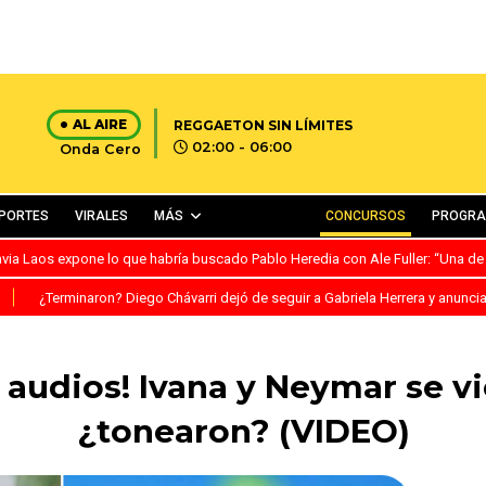
AL AIRE
REGGAETON SIN LÍMITES
02:00 - 06:00
Onda Cero
PORTES
VIRALES
MÁS
CONCURSOS
PROGR
avia Laos expone lo que habría buscado Pablo Heredia con Ale Fuller: “Una de
S
¿Terminaron? Diego Chávarri dejó de seguir a Gabriela Herrera y anunci
 audios! Ivana y Neymar se vi
¿tonearon? (VIDEO)