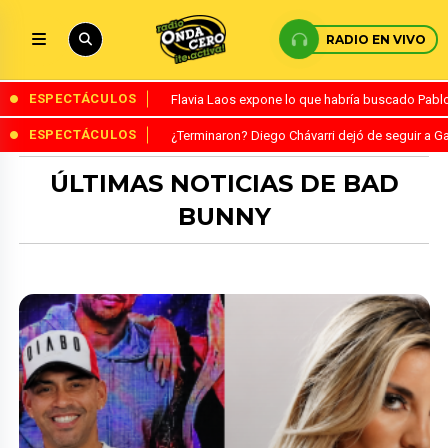
RADIO EN VIVO
ESPECTÁCULOS
Flavia Laos expone lo que habría buscado Pablo 
ESPECTÁCULOS
¿Terminaron? Diego Chávarri dejó de seguir a Ga
ÚLTIMAS NOTICIAS DE BAD
BUNNY