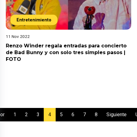
Entretenimiento
11 Nov 2022
Renzo Winder regala entradas para concierto
de Bad Bunny y con solo tres simples pasos |
FOTO
(current)
ior
1
2
3
4
5
6
7
8
Siguiente