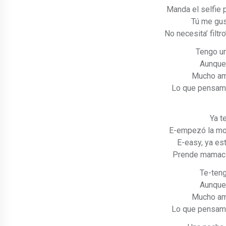
Manda el selfie 
Tú me gust
No necesita’ filtro
Tengo un
Aunque
Mucho amo
Lo que pensamo’
Ya t
E-empezó la mo
E-easy, ya est
Prende mamacit
Te-teng
Aunque
Mucho amo
Lo que pensamo’