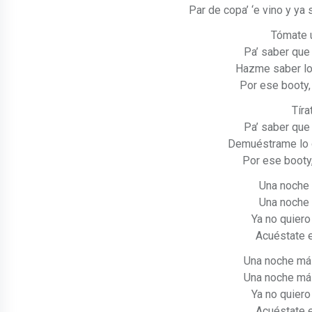
Par de copa’ ‘e vino y ya s
Tómate u
Pa’ saber que
Hazme saber lo
Por ese booty,
Tíra
Pa’ saber que
Demuéstrame lo q
Por ese booty
Una noche
Una noche
Ya no quiero
Acuéstate e
Una noche má
Una noche má
Ya no quiero
Acuéstate e