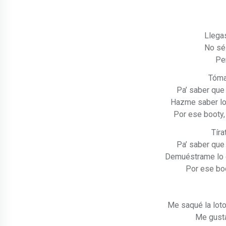
Llegas
No sé 
Per
Tómat
Pa’ saber que
Hazme saber lo
Por ese booty,
Tíra
Pa’ saber que
Demuéstrame lo q
Por ese bo
Me saqué la loto
Me gusta