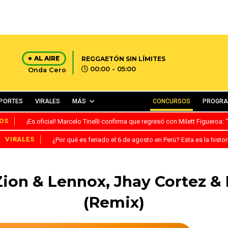
AL AIRE
REGGAETÓN SIN LÍMITES
00:00 - 05:00
Onda Cero
PORTES
VIRALES
MÁS
CONCURSOS
PROGR
OS
¡Es oficial! Marcelo Tinelli confirma que regresó con Milett Figueroa
VIRALES
¿Por qué es feriado el 6 de agosto en Perú? Esta es la histor
. Zion & Lennox, Jhay Cortez 
(Remix)