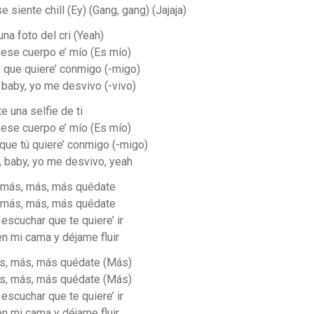
e siente chill (Ey) (Gang, gang) (Jajaja)
na foto del cri (Yeah)
 ese cuerpo e’ mío (Es mío)
 que quiere’ conmigo (-migo)
 baby, yo me desvivo (-vivo)
te una selfie de ti
 ese cuerpo e’ mío (Es mío)
ue tú quiere’ conmigo (-migo)
, baby, yo me desvivo, yeah
 más, más, más quédate
 más, más, más quédate
 escuchar que te quiere’ ir
n mi cama y déjame fluir
s, más, más quédate (Más)
s, más, más quédate (Más)
 escuchar que te quiere’ ir
n mi cama y déjame fluir