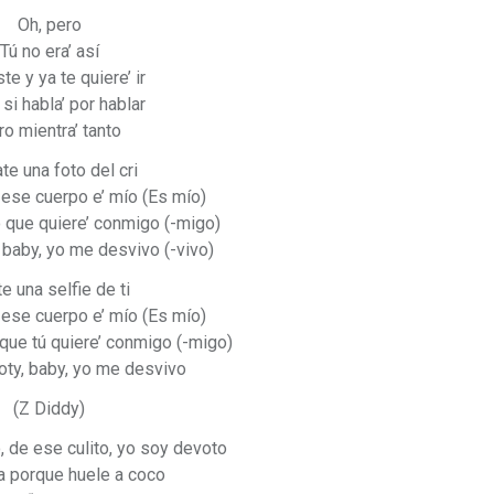
Oh, pero
Tú no era’ así
te y ya te quiere’ ir
si habla’ por hablar
o mientra’ tanto
e una foto del cri
 ese cuerpo e’ mío (Es mío)
 que quiere’ conmigo (-migo)
 baby, yo me desvivo (-vivo)
te una selfie de ti
 ese cuerpo e’ mío (Es mío)
ue tú quiere’ conmigo (-migo)
oty, baby, yo me desvivo
(Z Diddy)
, de ese culito, yo soy devoto
 porque huele a coco