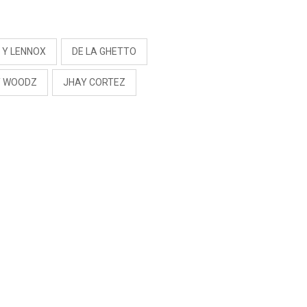
RIVADENEIRA: “NO LE
CERRARÍA LAS
S
PUERTAS”
 Y LENNOX
DE LA GHETTO
Y WOODZ
JHAY CORTEZ