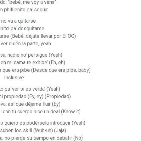
do, “bebé, me voy a venir”
 philliecito pa’ seguir
a no va a quitarse
nito’ pa’ desquitarse
rse (Bebé, déjate llevar por El OG)
 ver quién la parte, yeah
isa, nadie no’ persigue (Yeah)
en mi cama te exhibe’ (Eh, eh)
 que era pibe (Desde que era pibe, baby)
Inclusive
o pa’ ver si es verda’ (Yeah)
i propiedad (Ey, ey) (Propiedad)
iva, así que déjame fluir (Ey)
si con tu cuerpo hice un deal (Know it)
 lo quiero es podérsela introducir (Yeah)
uben los skill (Wuh-uh) (Jaja)
a, no pierde su tiempo en debatir (No)