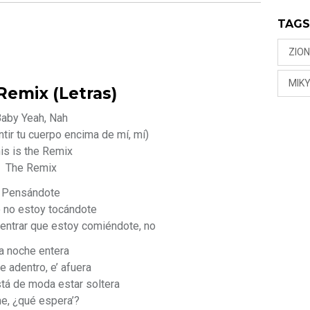
TAG
ZION
MIK
 Remix (Letras)
aby Yeah, Nah
tir tu cuerpo encima de mí, mí)
is is the Remix
The Remix
Pensándote
 no estoy tocándote
 entrar que estoy comiéndote, no
a noche entera
‘e adentro, e’ afuera
tá de moda estar soltera
e, ¿qué espera’?