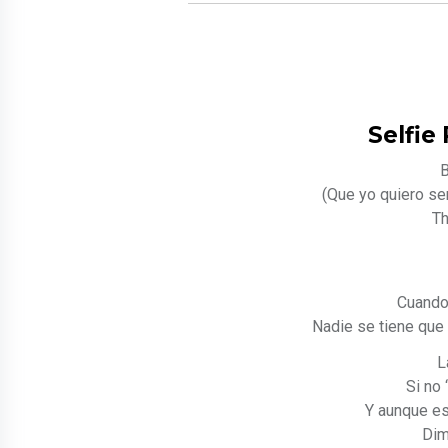
Selfie
B
(Que yo quiero sen
Th
Cuando
Nadie se tiene que
L
Si no 
Y aunque es
Dim