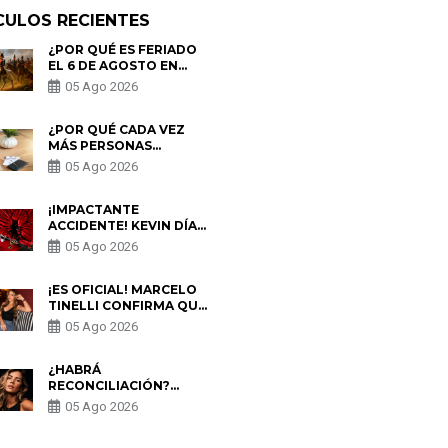
CULOS RECIENTES
¿POR QUÉ ES FERIADO
EL 6 DE AGOSTO EN
PERÚ? ESTA ES LA
05 Ago 2026
HISTORIA
¿POR QUÉ CADA VEZ
MÁS PERSONAS
UTILIZAN UNA VPN
05 Ago 2026
PARA PROTEGER SU
PRIVACIDAD?
¡IMPACTANTE
ACCIDENTE! KEVIN DÍAZ
CAE DESDE OCHO
05 Ago 2026
METROS EN “ESTO ES
GUERRA” Y GENERA
PREOCUPACIÓN
¡ES OFICIAL! MARCELO
TINELLI CONFIRMA QUE
REGRESÓ CON MILETT
05 Ago 2026
FIGUEROA: “EL AMOR
PUDO MÁS”
¿HABRÁ
RECONCILIACIÓN?
MARIO HART ADMITE
05 Ago 2026
QUE PODRÍA VOLVER
CON KORINA