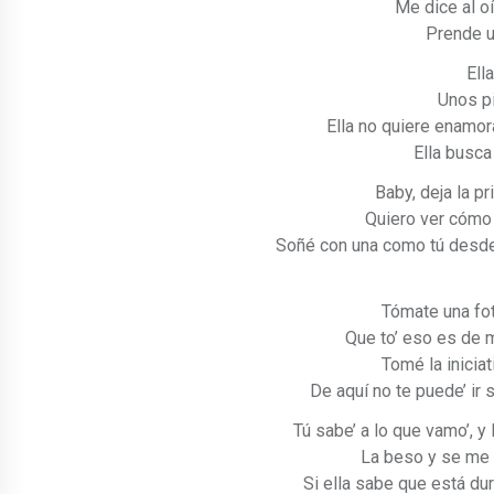
Me dice al oí
Prende un
Ell
Unos pi
Ella no quiere enamora
Ella busca
Baby, deja la pr
Quiero ver cómo 
Soñé con una como tú desde
Tómate una fot
Que to’ eso es de m
Tomé la iniciat
De aquí no te puede’ ir 
Tú sabe’ a lo que vamo’, y
La beso y se me s
Si ella sabe que está dur