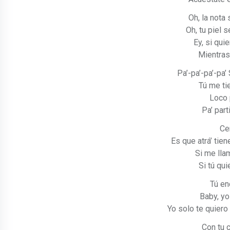
Oh, la nota
Oh, tu piel 
Ey, si qui
Mientras
Pa’-pa’-pa’-pa’
Tú me tie
Loco 
Pa’ part
Cer
Es que atrá’ tie
Si me llam
Si tú qui
Tú en
Baby, yo
Yo solo te quiero 
Con tu 