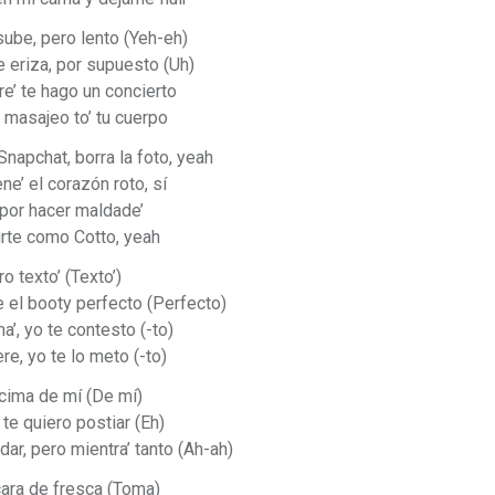
 sube, pero lento (Yeh-eh)
se eriza, por supuesto (Uh)
ere’ te hago un concierto
 masajeo to’ tu cuerpo
 Snapchat, borra la foto, yeah
ne’ el corazón roto, sí
por hacer maldade’
irte como Cotto, yeah
o texto’ (Texto’)
ne el booty perfecto (Perfecto)
a’, yo te contesto (-to)
ere, yo te lo meto (-to)
cima de mí (De mí)
 te quiero postiar (Eh)
dar, pero mientra’ tanto (Ah-ah)
cara de fresca (Toma)