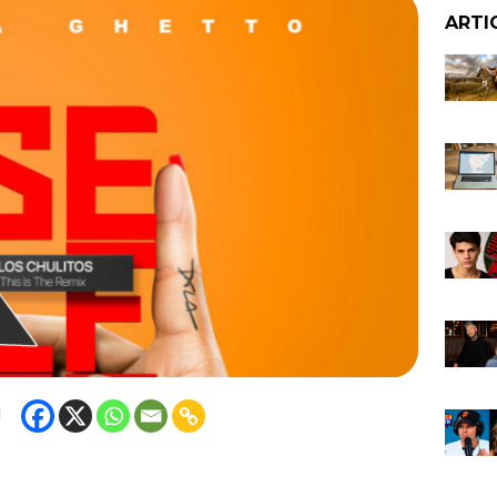
ARTI
!