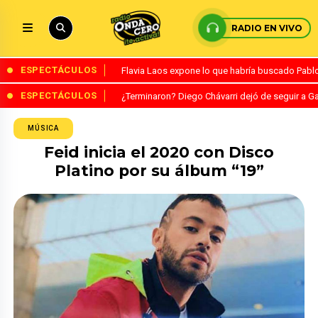
RADIO EN VIVO
ESPECTÁCULOS
Flavia Laos expone lo que habría buscado Pablo 
ESPECTÁCULOS
¿Terminaron? Diego Chávarri dejó de seguir a Ga
MÚSICA
Feid inicia el 2020 con Disco
Platino por su álbum “19”