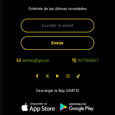
Entérate de las últimas novedades
Enviar
ventas@grp.pe
997566067
Descargar la App GRATIS