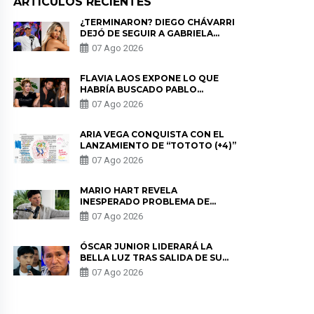
ARTICULOS RECIENTES
¿TERMINARON? DIEGO CHÁVARRI
DEJÓ DE SEGUIR A GABRIELA
HERRERA Y ANUNCIA SU SALIDA
07 Ago 2026
DE PÓDCAST
FLAVIA LAOS EXPONE LO QUE
HABRÍA BUSCADO PABLO
HEREDIA CON ALE FULLER: “UNA
07 Ago 2026
DE LAS PARTES QUERÍA EL
REMEMBER”
ARIA VEGA CONQUISTA CON EL
LANZAMIENTO DE “TOTOTO (+4)”
07 Ago 2026
MARIO HART REVELA
INESPERADO PROBLEMA DE
SALUD ANTES DE SEPARARSE DE
07 Ago 2026
KORINA: “ME ENCONTRARON UN
TUMOR”
ÓSCAR JUNIOR LIDERARÁ LA
BELLA LUZ TRAS SALIDA DE SU
PADRE POR POLÉMICA CON
07 Ago 2026
NALDY SALDAÑA