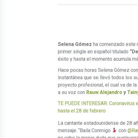
Selena Gómez
ha comenzado este n
primer single en español titulado
“De
éxito y hasta el momento acumula má
Hace pocas horas Selena Gómez compa
instantánea que se llevó todos los 
proyecto profesional, el cual va de l
a su voz con
Rauw Alejandro
y
Tain
TE PUEDE INTERESAR: Coronavirus en
hasta el 28 de febrero
La cantante estadounidense de 28 añ
mensaje: “Baila Conmigo
con
@Rau
no cabe la menor duda que cualquiera