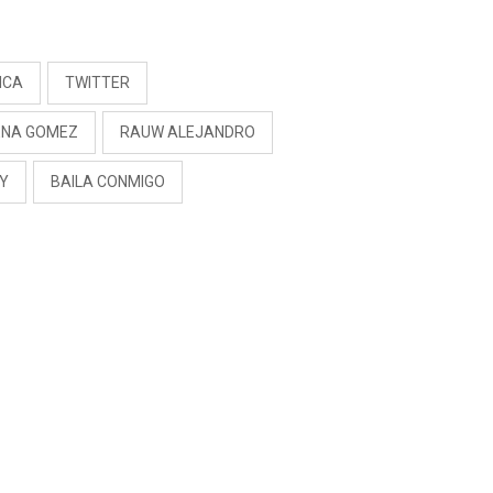
RIVADENEIRA: “NO LE
CERRARÍA LAS
S
PUERTAS”
ICA
TWITTER
ENA GOMEZ
RAUW ALEJANDRO
NY
BAILA CONMIGO