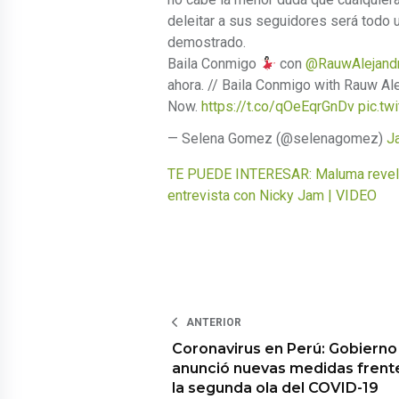
deleitar a sus seguidores será todo u
demostrado.
Baila Conmigo
con
@RauwAlejand
ahora. // Baila Conmigo with Rauw Ale
Now.
https://t.co/qOeEqrGnDv
pic.t
— Selena Gomez (@selenagomez)
J
TE PUEDE INTERESAR: Maluma revela d
entrevista con Nicky Jam | VIDEO
ANTERIOR
Coronavirus en Perú: Gobierno
anunció nuevas medidas frent
la segunda ola del COVID-19