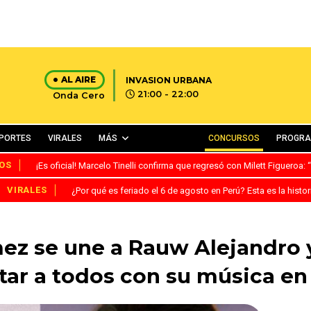
AL AIRE
INVASION URBANA
21:00 - 22:00
Onda Cero
PORTES
VIRALES
MÁS
CONCURSOS
PROGR
OS
¡Es oficial! Marcelo Tinelli confirma que regresó con Milett Figueroa
VIRALES
¿Por qué es feriado el 6 de agosto en Perú? Esta es la histor
ez se une a Rauw Alejandro y
tar a todos con su música en