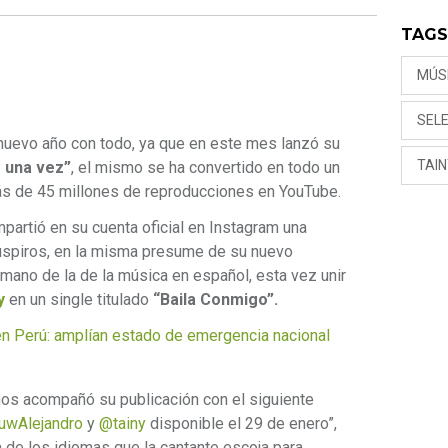
TAG
MÚS
SEL
uevo año con todo, ya que en este mes lanzó su
TAI
 una vez”
, el mismo se ha convertido en todo un
s de 45 millones de reproducciones en YouTube.
rtió en su cuenta oficial en Instagram una
suspiros, en la misma presume de su nuevo
a mano de la de la música en español, esta vez unir
y
en un single titulado
“Baila Conmigo”.
 Perú: amplían estado de emergencia nacional
os acompañó su publicación con el siguiente
wAlejandro
y
@tainy
disponible el 29 de enero”,
 de los idiomas que la cantante escoja para