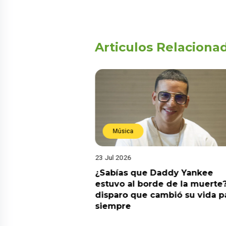
Articulos Relaciona
Música
23 Jul 2026
ia su nuevo álbum
¿Sabías que Daddy Yankee
nto de sentir
estuvo al borde de la muerte?
 la fecha de
disparo que cambió su vida p
siempre