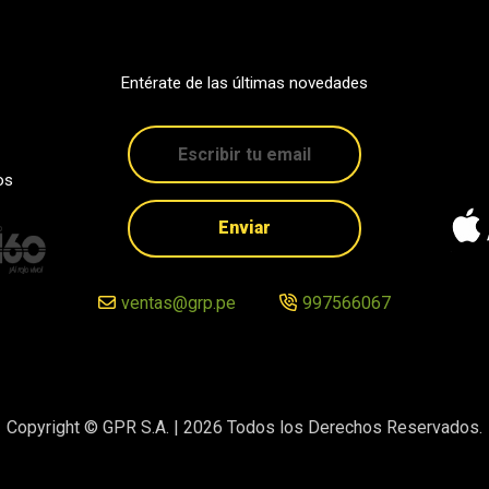
Entérate de las últimas novedades
os
Enviar
ventas@grp.pe
997566067
Copyright © GPR S.A. |
2026
Todos los Derechos Reservados.