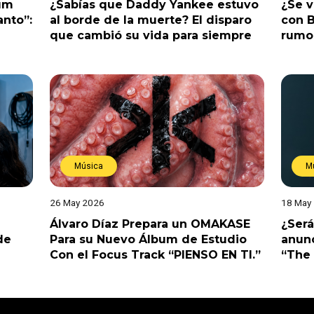
bum
¿Sabías que Daddy Yankee estuvo
¿Se 
anto”:
al borde de la muerte? El disparo
con B
que cambió su vida para siempre
rumo
Música
M
26 May 2026
18 May
Álvaro Díaz Prepara un OMAKASE
¿Será
de
Para su Nuevo Álbum de Estudio
anunc
Con el Focus Track “PIENSO EN TI.”
“The 