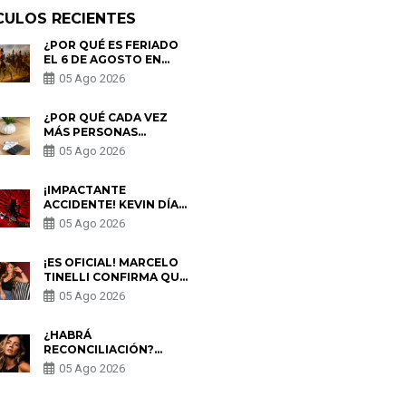
CULOS RECIENTES
¿POR QUÉ ES FERIADO
EL 6 DE AGOSTO EN
PERÚ? ESTA ES LA
05 Ago 2026
HISTORIA
¿POR QUÉ CADA VEZ
MÁS PERSONAS
UTILIZAN UNA VPN
05 Ago 2026
PARA PROTEGER SU
PRIVACIDAD?
¡IMPACTANTE
ACCIDENTE! KEVIN DÍAZ
CAE DESDE OCHO
05 Ago 2026
METROS EN “ESTO ES
GUERRA” Y GENERA
PREOCUPACIÓN
¡ES OFICIAL! MARCELO
TINELLI CONFIRMA QUE
REGRESÓ CON MILETT
05 Ago 2026
FIGUEROA: “EL AMOR
PUDO MÁS”
¿HABRÁ
RECONCILIACIÓN?
MARIO HART ADMITE
05 Ago 2026
QUE PODRÍA VOLVER
CON KORINA