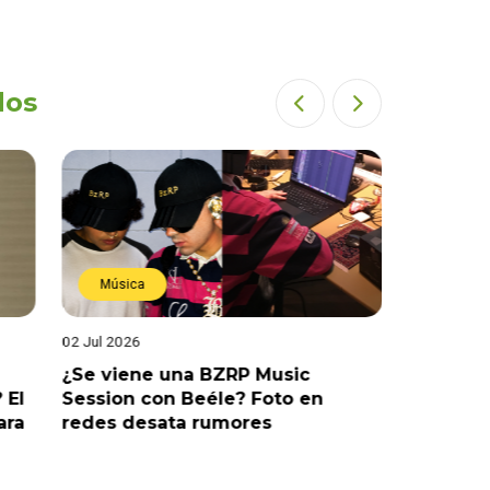
dos
Música
Estren
02 Jul 2026
19 Jun 202
¿Se viene una BZRP Music
Renzo Wi
 El
Session con Beéle? Foto en
romance
ara
redes desata rumores
“Tic Tac