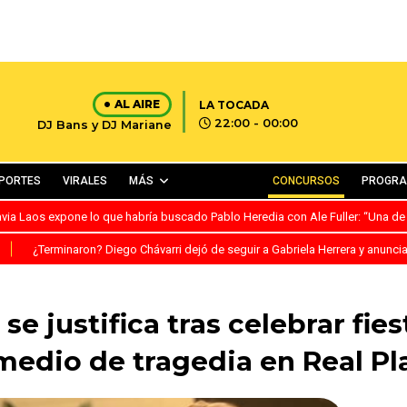
AL AIRE
LA TOCADA
22:00 - 00:00
DJ Bans y DJ Mariane
PORTES
VIRALES
MÁS
CONCURSOS
PROGR
avia Laos expone lo que habría buscado Pablo Heredia con Ale Fuller: “Una de
S
¿Terminaron? Diego Chávarri dejó de seguir a Gabriela Herrera y anunci
e justifica tras celebrar fie
edio de tragedia en Real Pla