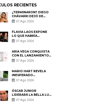
CULOS RECIENTES
¿TERMINARON? DIEGO
CHÁVARRI DEJÓ DE
SEGUIR A GABRIELA
07 Ago 2026
HERRERA Y ANUNCIA SU
SALIDA DE PÓDCAST
FLAVIA LAOS EXPONE
LO QUE HABRÍA
BUSCADO PABLO
07 Ago 2026
HEREDIA CON ALE
FULLER: “UNA DE LAS
PARTES QUERÍA EL
ARIA VEGA CONQUISTA
REMEMBER”
CON EL LANZAMIENTO
DE “TOTOTO (+4)”
07 Ago 2026
MARIO HART REVELA
INESPERADO
PROBLEMA DE SALUD
07 Ago 2026
ANTES DE SEPARARSE
DE KORINA: “ME
ENCONTRARON UN
ÓSCAR JUNIOR
TUMOR”
LIDERARÁ LA BELLA LUZ
TRAS SALIDA DE SU
07 Ago 2026
PADRE POR POLÉMICA
CON NALDY SALDAÑA