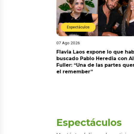
Espectáculos
07 Ago 2026
Diego Chávarri
Flavia Laos expone lo que hab
 a Gabriela Herrera
buscado Pablo Heredia con A
alida de pódcast
Fuller: “Una de las partes que
el remember”
Espectáculos