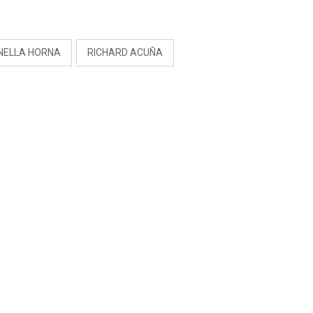
S
NELLA HORNA
RICHARD ACUÑA