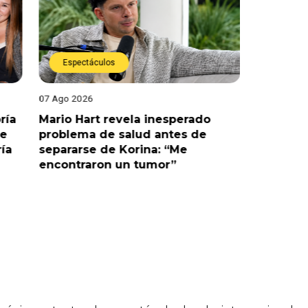
Espectáculos
Espect
07 Ago 2026
07 Ago 202
ría
Mario Hart revela inesperado
Óscar Ju
le
problema de salud antes de
tras sal
ría
separarse de Korina: “Me
polémic
encontraron un tumor”