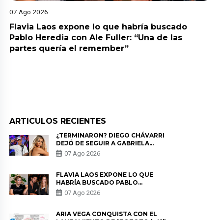
07 Ago 2026
Flavia Laos expone lo que habría buscado
Pablo Heredia con Ale Fuller: “Una de las
partes quería el remember”
ARTICULOS RECIENTES
¿TERMINARON? DIEGO CHÁVARRI
DEJÓ DE SEGUIR A GABRIELA
HERRERA Y ANUNCIA SU SALIDA
07 Ago 2026
DE PÓDCAST
FLAVIA LAOS EXPONE LO QUE
HABRÍA BUSCADO PABLO
HEREDIA CON ALE FULLER: “UNA
07 Ago 2026
DE LAS PARTES QUERÍA EL
REMEMBER”
ARIA VEGA CONQUISTA CON EL