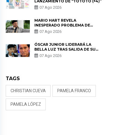
LANZAMIENTO DE “TOTOTO (+4)”
07 Ago 2026
MARIO HART REVELA
INESPERADO PROBLEMA DE
SALUD ANTES DE SEPARARSE DE
07 Ago 2026
KORINA: “ME ENCONTRARON UN
TUMOR”
ÓSCAR JUNIOR LIDERARÁ LA
BELLA LUZ TRAS SALIDA DE SU
PADRE POR POLÉMICA CON
07 Ago 2026
NALDY SALDAÑA
TAGS
CHRISTIAN CUEVA
PAMELA FRANCO
PAMELA LÓPEZ