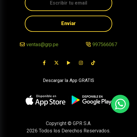
Enviar
ventas@grp.pe
997566067
Descargar la App GRATIS
Copyright © GPR S.A.
2026
Todos los Derechos Reservados.