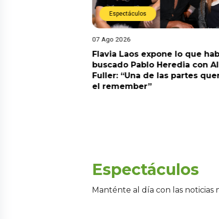
Espectáculos
07 Ago 2026
Diego Chávarri
Flavia Laos expone lo que hab
 a Gabriela Herrera
buscado Pablo Heredia con A
alida de pódcast
Fuller: “Una de las partes que
el remember”
Espectáculos
Manténte al día con las noticias