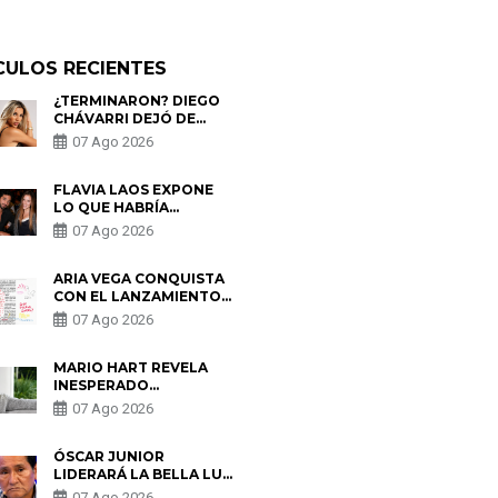
CULOS RECIENTES
¿TERMINARON? DIEGO
CHÁVARRI DEJÓ DE
SEGUIR A GABRIELA
07 Ago 2026
HERRERA Y ANUNCIA SU
SALIDA DE PÓDCAST
FLAVIA LAOS EXPONE
LO QUE HABRÍA
BUSCADO PABLO
07 Ago 2026
HEREDIA CON ALE
FULLER: “UNA DE LAS
PARTES QUERÍA EL
ARIA VEGA CONQUISTA
REMEMBER”
CON EL LANZAMIENTO
DE “TOTOTO (+4)”
07 Ago 2026
MARIO HART REVELA
INESPERADO
PROBLEMA DE SALUD
07 Ago 2026
ANTES DE SEPARARSE
DE KORINA: “ME
ENCONTRARON UN
ÓSCAR JUNIOR
TUMOR”
LIDERARÁ LA BELLA LUZ
TRAS SALIDA DE SU
07 Ago 2026