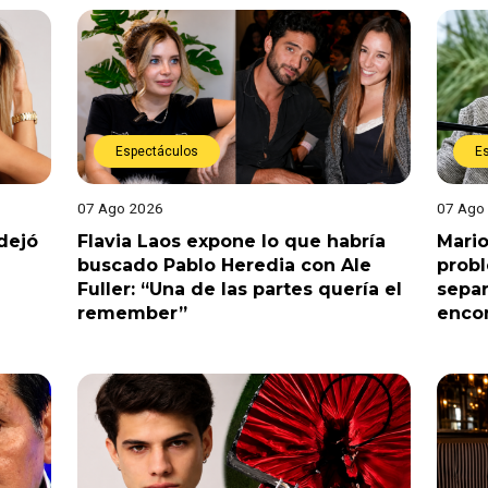
Espectáculos
E
07 Ago 2026
07 Ago
dejó
Flavia Laos expone lo que habría
Mario
buscado Pablo Heredia con Ale
prob
Fuller: “Una de las partes quería el
separ
remember”
enco