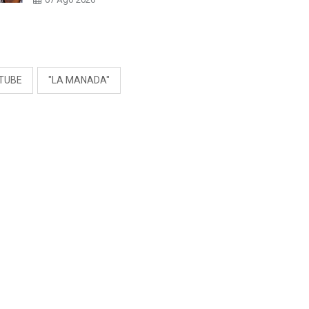
PADRE POR POLÉMICA
CON NALDY SALDAÑA
S
TUBE
"LA MANADA"