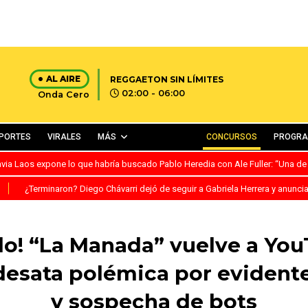
AL AIRE
REGGAETON SIN LÍMITES
02:00 - 06:00
Onda Cero
PORTES
VIRALES
MÁS
CONCURSOS
PROGR
avia Laos expone lo que habría buscado Pablo Heredia con Ale Fuller: “Una de
S
¿Terminaron? Diego Chávarri dejó de seguir a Gabriela Herrera y anunci
do! “La Manada” vuelve a You
esata polémica por evidente
y sospecha de bots