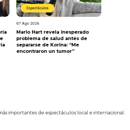
Espectáculos
Espect
07 Ago 2026
07 Ago 202
ría
Mario Hart revela inesperado
Óscar Ju
le
problema de salud antes de
tras sal
ría
separarse de Korina: “Me
polémic
encontraron un tumor”
 más importantes de espectáculos local e internacional.