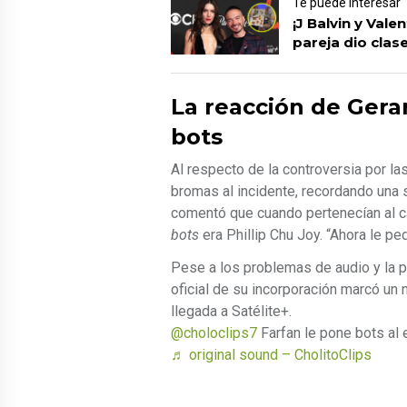
Te puede interesar
¡J Balvin y Vale
pareja dio clase
La reacción de Gera
bots
Al respecto de la controversia por las
bromas al incidente, recordando una s
comentó que cuando pertenecían al c
bots
era Phillip Chu Joy. “Ahora le pe
Pese a los problemas de audio y la p
oficial de su incorporación marcó un 
llegada a Satélite+.
@choloclips7
Farfan le pone bots al
♬ original sound – CholitoClips