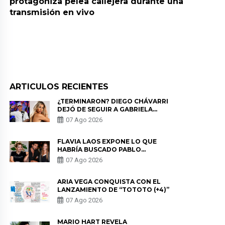
protagoniza pelea callejera durante una
transmisión en vivo
ARTICULOS RECIENTES
¿TERMINARON? DIEGO CHÁVARRI
DEJÓ DE SEGUIR A GABRIELA
HERRERA Y ANUNCIA SU SALIDA
07 Ago 2026
DE PÓDCAST
FLAVIA LAOS EXPONE LO QUE
HABRÍA BUSCADO PABLO
HEREDIA CON ALE FULLER: “UNA
07 Ago 2026
DE LAS PARTES QUERÍA EL
REMEMBER”
ARIA VEGA CONQUISTA CON EL
LANZAMIENTO DE “TOTOTO (+4)”
07 Ago 2026
MARIO HART REVELA