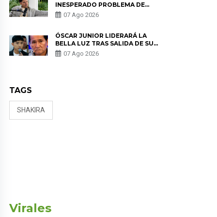
INESPERADO PROBLEMA DE
SALUD ANTES DE SEPARARSE DE
07 Ago 2026
KORINA: “ME ENCONTRARON UN
TUMOR”
ÓSCAR JUNIOR LIDERARÁ LA
BELLA LUZ TRAS SALIDA DE SU
PADRE POR POLÉMICA CON
07 Ago 2026
NALDY SALDAÑA
TAGS
SHAKIRA
Virales