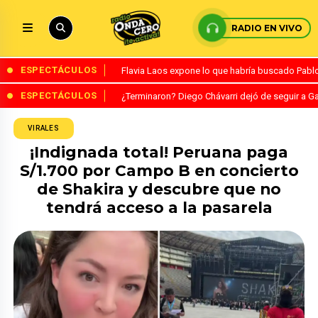
RADIO EN VIVO
ESPECTÁCULOS
Flavia Laos expone lo que habría buscado Pablo 
ESPECTÁCULOS
¿Terminaron? Diego Chávarri dejó de seguir a Ga
VIRALES
¡Indignada total! Peruana paga
S/1.700 por Campo B en concierto
de Shakira y descubre que no
tendrá acceso a la pasarela