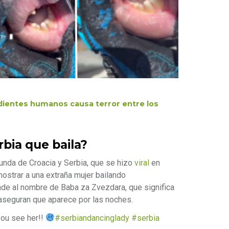
 dientes humanos causa terror entre los
rbia que baila?
unda de Croacia y Serbia, que se hizo
viral
en
mostrar a una extraña mujer bailando
onde al nombre de Baba za Zvezdara, que significa
aseguran que aparece por las noches.
you see her!!
#serbiandancinglady
#serbia