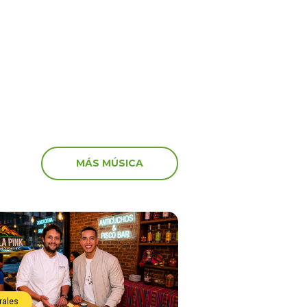
aron algunos artistas
recibieron los streamers
vastador terremoto
noticia de la muerte de
MÁS MÚSICA
rales