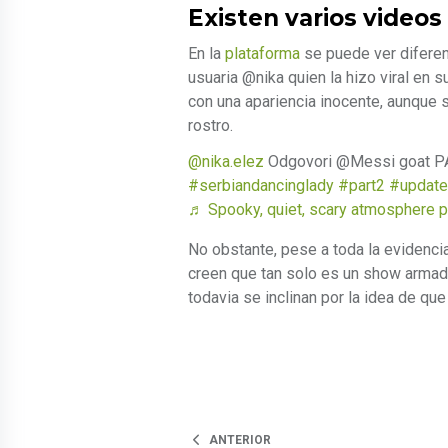
Existen varios videos
En la
plataforma
se puede ver diferent
usuaria @nika quien la hizo viral en 
con una apariencia inocente, aunque
rostro.
@nika.elez
Odgovori @Messi goat PART
#serbiandancinglady
#part2
#update
♬ Spooky, quiet, scary atmosphere p
No obstante, pese a toda la evidenci
creen que tan solo es un show armado
todavia se inclinan por la idea de que
ANTERIOR