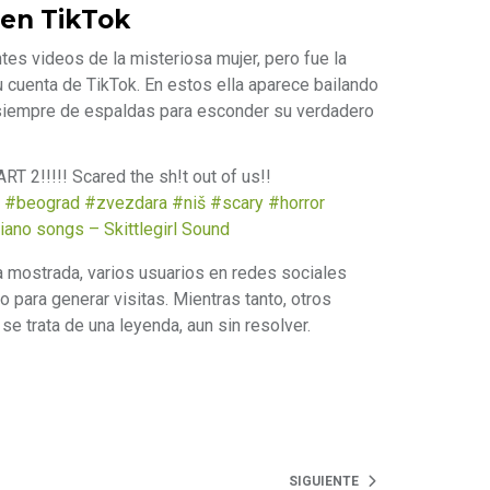
 en TikTok
es videos de la misteriosa mujer, pero fue la
su cuenta de TikTok. En estos ella aparece bailando
 siempre de espaldas para esconder su verdadero
 2!!!!! Scared the sh!t out of us!!
#beograd
#zvezdara
#niš
#scary
#horror
iano songs – Skittlegirl Sound
a mostrada, varios usuarios en redes sociales
 para generar visitas. Mientras tanto, otros
 se trata de una leyenda, aun sin resolver.
SIGUIENTE