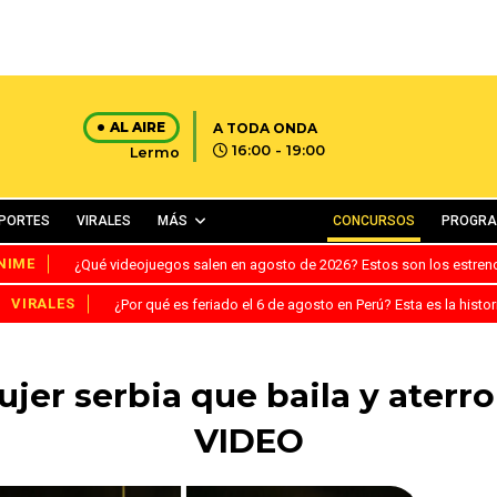
AL AIRE
A TODA ONDA
16:00 - 19:00
Lermo
PORTES
VIRALES
MÁS
CONCURSOS
PROGR
NIME
¿Qué videojuegos salen en agosto de 2026? Estos son los estre
VIRALES
¿Por qué es feriado el 6 de agosto en Perú? Esta es la histor
jer serbia que baila y aterro
VIDEO