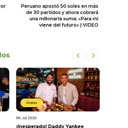
eor
Peruano apostó 50 soles en más
de 30 partidos y ahora cobrará
una millonaria suma: «Para mí
viene del futuro» | VIDEO
dos
Virales
Virales
06 Jul 2026
25 Jun 202
¡Inesperado! Daddy Yankee
¡Juntos 