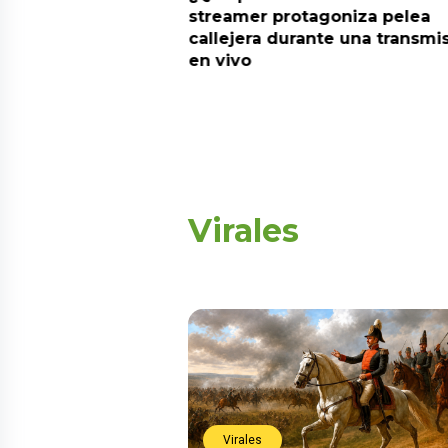
? Esta es la
streamer protagoniza pelea
callejera durante una transmi
en vivo
Virales
Virales