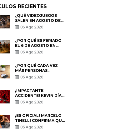
CULOS RECIENTES
¿QUÉ VIDEOJUEGOS
SALEN EN AGOSTO DE
2026? ESTOS SON LOS
06 Ago 2026
ESTRENOS MÁS
ESPERADOS
¿POR QUÉ ES FERIADO
EL 6 DE AGOSTO EN
PERÚ? ESTA ES LA
05 Ago 2026
HISTORIA
¿POR QUÉ CADA VEZ
MÁS PERSONAS
UTILIZAN UNA VPN
05 Ago 2026
PARA PROTEGER SU
PRIVACIDAD?
¡IMPACTANTE
ACCIDENTE! KEVIN DÍAZ
CAE DESDE OCHO
05 Ago 2026
METROS EN “ESTO ES
GUERRA” Y GENERA
PREOCUPACIÓN
¡ES OFICIAL! MARCELO
TINELLI CONFIRMA QUE
REGRESÓ CON MILETT
05 Ago 2026
FIGUEROA: “EL AMOR
PUDO MÁS”