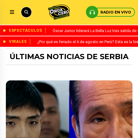
RADIO EN VIVO
ESPECTÁCULOS
Óscar Junior liderará La Bella Luz tras salida 
VIRALES
¿Por qué es feriado el 6 de agosto en Perú? Esta es la his
ÚLTIMAS NOTICIAS DE SERBIA