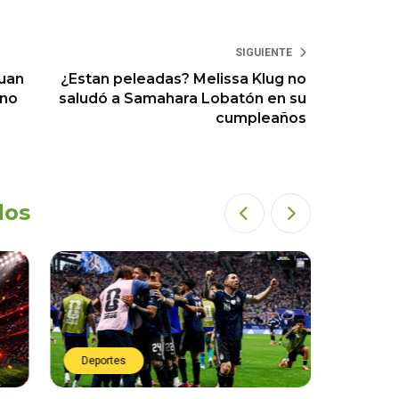
SIGUIENTE
Juan
¿Estan peleadas? Melissa Klug no
 no
saludó a Samahara Lobatón en su
cumpleaños
dos
Deportes
Deport