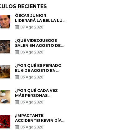
CULOS RECIENTES
ÓSCAR JUNIOR
LIDERARÁ LA BELLA LUZ
TRAS SALIDA DE SU
07 Ago 2026
PADRE POR POLÉMICA
CON NALDY SALDAÑA
¿QUÉ VIDEOJUEGOS
SALEN EN AGOSTO DE
2026? ESTOS SON LOS
06 Ago 2026
ESTRENOS MÁS
ESPERADOS
¿POR QUÉ ES FERIADO
EL 6 DE AGOSTO EN
PERÚ? ESTA ES LA
05 Ago 2026
HISTORIA
¿POR QUÉ CADA VEZ
MÁS PERSONAS
UTILIZAN UNA VPN
05 Ago 2026
PARA PROTEGER SU
PRIVACIDAD?
¡IMPACTANTE
ACCIDENTE! KEVIN DÍAZ
CAE DESDE OCHO
05 Ago 2026
METROS EN “ESTO ES
GUERRA” Y GENERA