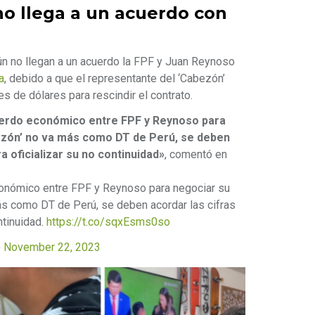
o llega a un acuerdo con
aún no llegan a un acuerdo la FPF y Juan Reynoso
a
, debido a que el representante del ‘Cabezón’
es de dólares para rescindir el contrato.
cuerdo económico entre FPF y Reynoso para
abezón’ no va más como DT de Perú, se deben
a oficializar su no continuidad»
, comentó en
conómico entre FPF y Reynoso para negociar su
ás como DT de Perú, se deben acordar las cifras
ntinuidad.
https://t.co/sqxEsms0so
)
November 22, 2023