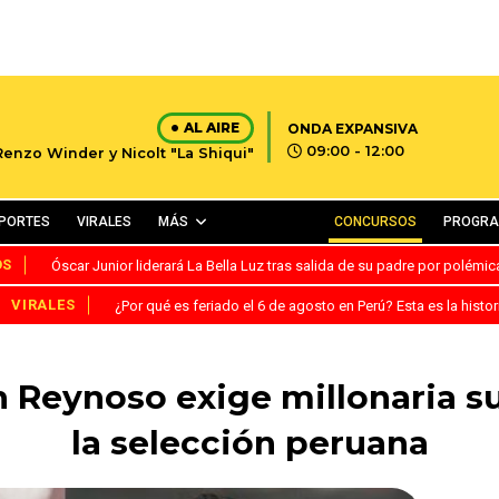
AL AIRE
ONDA EXPANSIVA
09:00 - 12:00
Renzo Winder y Nicolt "La Shiqui"
PORTES
VIRALES
MÁS
CONCURSOS
PROGR
OS
Óscar Junior liderará La Bella Luz tras salida de su padre por polémi
VIRALES
¿Por qué es feriado el 6 de agosto en Perú? Esta es la histor
n Reynoso exige millonaria s
la selección peruana