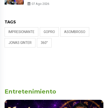
PADRE POR POLÉMICA CON
07 Ago 2026
NALDY SALDAÑA
TAGS
IMPRESIONANTE
GOPRO
ASOMBROSO
JONAS GINTER
360°
Entretenimiento