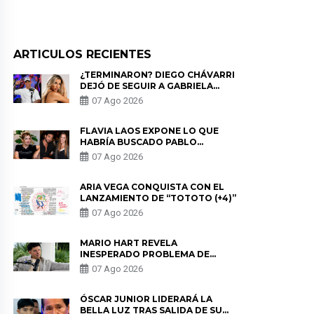
ARTICULOS RECIENTES
¿TERMINARON? DIEGO CHÁVARRI
DEJÓ DE SEGUIR A GABRIELA
HERRERA Y ANUNCIA SU SALIDA
07 Ago 2026
DE PÓDCAST
FLAVIA LAOS EXPONE LO QUE
HABRÍA BUSCADO PABLO
HEREDIA CON ALE FULLER: “UNA
07 Ago 2026
DE LAS PARTES QUERÍA EL
REMEMBER”
ARIA VEGA CONQUISTA CON EL
LANZAMIENTO DE “TOTOTO (+4)”
07 Ago 2026
MARIO HART REVELA
INESPERADO PROBLEMA DE
SALUD ANTES DE SEPARARSE DE
07 Ago 2026
KORINA: “ME ENCONTRARON UN
TUMOR”
ÓSCAR JUNIOR LIDERARÁ LA
BELLA LUZ TRAS SALIDA DE SU