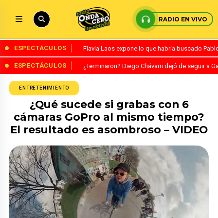
RADIO EN VIVO
ESPECTÁCULOS
Flavia Laos expone lo que habría buscado Pablo 
ESPECTÁCULOS
¿Terminaron? Diego Chávarri dejó de seguir a Ga
ENTRETENIMIENTO
¿Qué sucede si grabas con 6
cámaras GoPro al mismo tiempo?
El resultado es asombroso – VIDEO