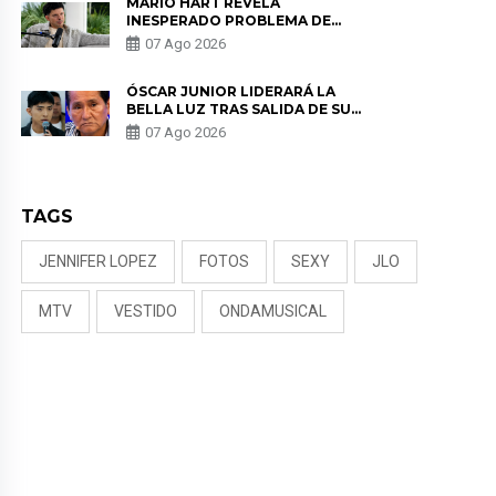
MARIO HART REVELA
INESPERADO PROBLEMA DE
SALUD ANTES DE SEPARARSE DE
07 Ago 2026
KORINA: “ME ENCONTRARON UN
TUMOR”
ÓSCAR JUNIOR LIDERARÁ LA
BELLA LUZ TRAS SALIDA DE SU
PADRE POR POLÉMICA CON
07 Ago 2026
NALDY SALDAÑA
TAGS
JENNIFER LOPEZ
FOTOS
SEXY
JLO
MTV
VESTIDO
ONDAMUSICAL