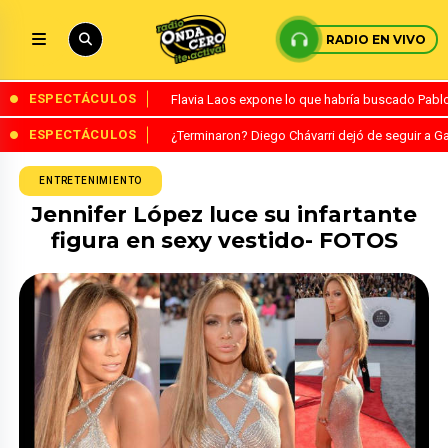
RADIO EN VIVO
ESPECTÁCULOS
Flavia Laos expone lo que habría buscado Pablo 
ESPECTÁCULOS
¿Terminaron? Diego Chávarri dejó de seguir a Ga
ENTRETENIMIENTO
Jennifer López luce su infartante
figura en sexy vestido- FOTOS