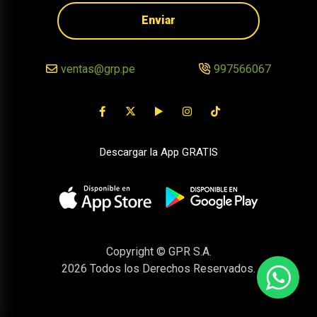
Enviar
ventas@grp.pe
997566067
Descargar la App GRATIS
Copyright © GPR S.A.
2026
Todos los Derechos Reservados.