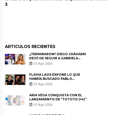
3
ARTICULOS RECIENTES
¿TERMINARON? DIEGO CHÁVARRI
DEJÓ DE SEGUIR A GABRIELA
HERRERA Y ANUNCIA SU SALIDA
07 Ago 2026
DE PÓDCAST
FLAVIA LAOS EXPONE LO QUE
HABRÍA BUSCADO PABLO
HEREDIA CON ALE FULLER: “UNA
07 Ago 2026
DE LAS PARTES QUERÍA EL
REMEMBER”
ARIA VEGA CONQUISTA CON EL
LANZAMIENTO DE “TOTOTO (+4)”
07 Ago 2026