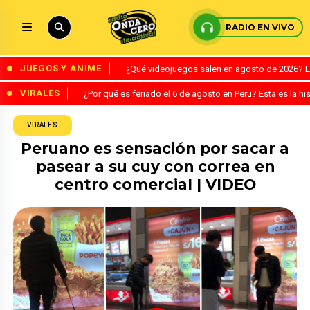
RADIO EN VIVO
JUEGOS Y ANIME
¿Qué videojuegos salen en agosto de 2026? 
VIRALES
¿Por qué es feriado el 6 de agosto en Perú? Esta es la his
VIRALES
Peruano es sensación por sacar a
pasear a su cuy con correa en
centro comercial | VIDEO