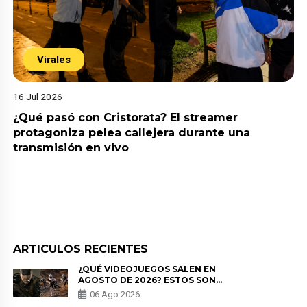
Virales
16 Jul 2026
¿Qué pasó con Cristorata? El streamer
protagoniza pelea callejera durante una
transmisión en vivo
ARTICULOS RECIENTES
¿QUÉ VIDEOJUEGOS SALEN EN
AGOSTO DE 2026? ESTOS SON
LOS ESTRENOS MÁS ESPERADOS
06 Ago 2026