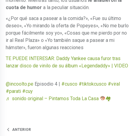
momento. Mientras tanto, los usuarios
le añadieron la
cuota de humor
a la peculiar situación.
«¿Por qué saca a pasear a la comida?», «Fue su último
deseo», «Yo mirando la oferta de Popeyes», «No me burlo
porque fácilmente soy yo», «Cosas que me pierdo por no
ir al Real Plaza» o «Yo también saque a pasear a mi
hámster», fueron algunas reacciones
TE PUEDE INTERESAR: Daddy Yankee causa furor tras
lanzar disco de vinilo de su álbum «Legendaddy» | VIDEO
@incoolto.pe
Episodio 4 |
#cusco
#tiktokcusco
#viral
#parati
#cuy
♬ sonido original – Pintamos Toda La Casa
🏘
ANTERIOR