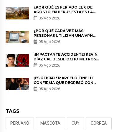
¿POR QUÉ ES FERIADO EL 6 DE
AGOSTO EN PERÚ? ESTA ES LA
HISTORIA
05 Ago 2026
¿POR QUÉ CADA VEZ MÁS
PERSONAS UTILIZAN UNA VPN
PARA PROTEGER SU
05 Ago 2026
PRIVACIDAD?
¡IMPACTANTE ACCIDENTE! KEVIN
DÍAZ CAE DESDE OCHO METROS
EN “ESTO ES GUERRA” Y GENERA
05 Ago 2026
PREOCUPACIÓN
¡ES OFICIAL! MARCELO TINELLI
CONFIRMA QUE REGRESÓ CON
MILETT FIGUEROA: “EL AMOR
05 Ago 2026
PUDO MÁS”
TAGS
PERUANO
MASCOTA
CUY
CORREA