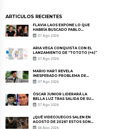
ARTICULOS RECIENTES
FLAVIA LAOS EXPONE LO QUE
HABRÍA BUSCADO PABLO
HEREDIA CON ALE FULLER: “UNA
07 Ago 2026
DE LAS PARTES QUERÍA EL
REMEMBER”
ARIA VEGA CONQUISTA CON EL
LANZAMIENTO DE “TOTOTO (+4)”
07 Ago 2026
MARIO HART REVELA
INESPERADO PROBLEMA DE
SALUD ANTES DE SEPARARSE DE
07 Ago 2026
KORINA: “ME ENCONTRARON UN
TUMOR”
ÓSCAR JUNIOR LIDERARÁ LA
BELLA LUZ TRAS SALIDA DE SU
PADRE POR POLÉMICA CON
07 Ago 2026
NALDY SALDAÑA
¿QUÉ VIDEOJUEGOS SALEN EN
AGOSTO DE 2026? ESTOS SON
LOS ESTRENOS MÁS ESPERADOS
06 Ago 2026