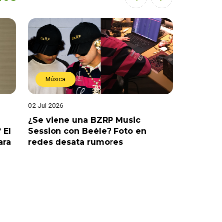
Música
Estren
02 Jul 2026
19 Jun 202
¿Se viene una BZRP Music
Renzo Wi
 El
Session con Beéle? Foto en
romance
ara
redes desata rumores
“Tic Tac