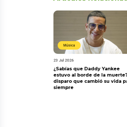
Música
23 Jul 2026
ia su nuevo álbum
¿Sabías que Daddy Yankee
nto de sentir
estuvo al borde de la muerte?
 la fecha de
disparo que cambió su vida p
siempre