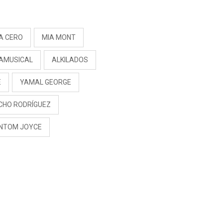
S
A CERO
MIA MONT
AMUSICAL
ALKILADOS
É
YAMAL GEORGE
CHO RODRÍGUEZ
NTOM JOYCE