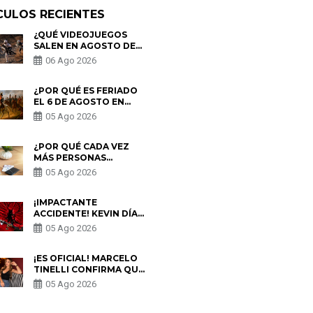
CULOS RECIENTES
¿QUÉ VIDEOJUEGOS
SALEN EN AGOSTO DE
2026? ESTOS SON LOS
06 Ago 2026
ESTRENOS MÁS
ESPERADOS
¿POR QUÉ ES FERIADO
EL 6 DE AGOSTO EN
PERÚ? ESTA ES LA
05 Ago 2026
HISTORIA
¿POR QUÉ CADA VEZ
MÁS PERSONAS
UTILIZAN UNA VPN
05 Ago 2026
PARA PROTEGER SU
PRIVACIDAD?
¡IMPACTANTE
ACCIDENTE! KEVIN DÍAZ
CAE DESDE OCHO
05 Ago 2026
METROS EN “ESTO ES
GUERRA” Y GENERA
PREOCUPACIÓN
¡ES OFICIAL! MARCELO
TINELLI CONFIRMA QUE
REGRESÓ CON MILETT
05 Ago 2026
FIGUEROA: “EL AMOR
PUDO MÁS”