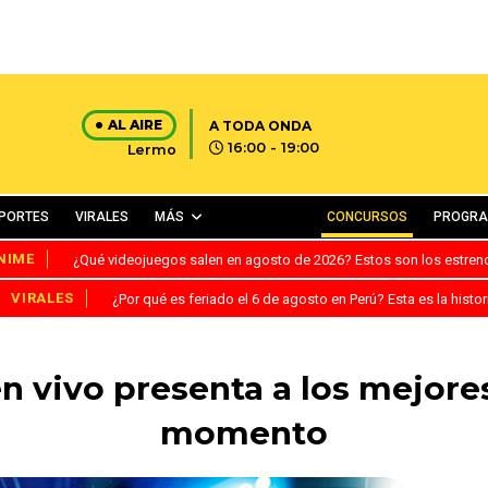
AL AIRE
A TODA ONDA
16:00 - 19:00
Lermo
PORTES
VIRALES
MÁS
CONCURSOS
PROGR
NIME
¿Qué videojuegos salen en agosto de 2026? Estos son los estre
VIRALES
¿Por qué es feriado el 6 de agosto en Perú? Esta es la histor
 vivo presenta a los mejores
momento