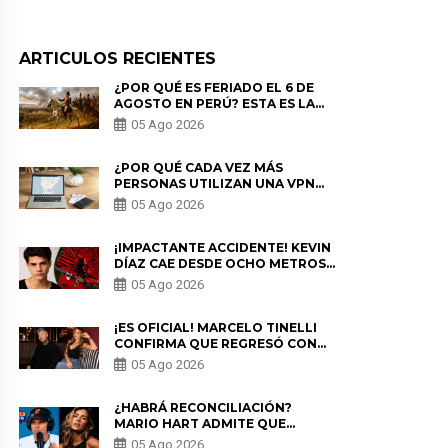
ARTICULOS RECIENTES
¿POR QUÉ ES FERIADO EL 6 DE
AGOSTO EN PERÚ? ESTA ES LA
HISTORIA
05 Ago 2026
¿POR QUÉ CADA VEZ MÁS
PERSONAS UTILIZAN UNA VPN
PARA PROTEGER SU
05 Ago 2026
PRIVACIDAD?
¡IMPACTANTE ACCIDENTE! KEVIN
DÍAZ CAE DESDE OCHO METROS
EN “ESTO ES GUERRA” Y GENERA
05 Ago 2026
PREOCUPACIÓN
¡ES OFICIAL! MARCELO TINELLI
CONFIRMA QUE REGRESÓ CON
MILETT FIGUEROA: “EL AMOR
05 Ago 2026
PUDO MÁS”
¿HABRÁ RECONCILIACIÓN?
MARIO HART ADMITE QUE
PODRÍA VOLVER CON KORINA
05 Ago 2026