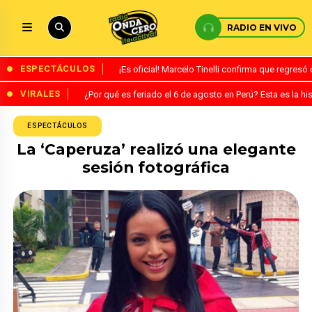
RADIO EN VIVO
ESPECTÁCULOS
¡Es oficial! Marcelo Tinelli confirma que regres
VIRALES
¿Por qué es feriado el 6 de agosto en Perú? Esta es la his
ESPECTÁCULOS
La ‘Caperuza’ realizó una elegante
sesión fotográfica