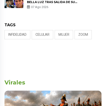
BELLA LUZ TRAS SALIDA DE SU
PADRE POR POLÉMICA CON
07 Ago 2026
NALDY SALDAÑA
TAGS
INFIDELIDAD
CELULAR
MUJER
ZOOM
Virales