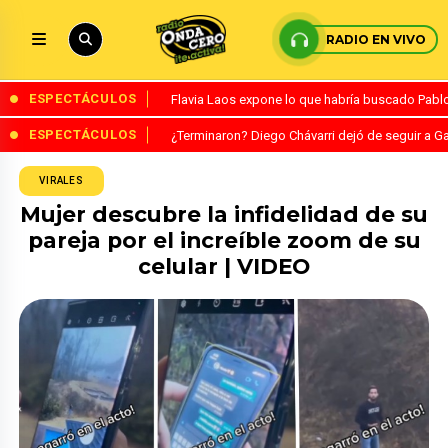
RADIO EN VIVO
ESPECTÁCULOS
Flavia Laos expone lo que habría buscado Pablo 
ESPECTÁCULOS
¿Terminaron? Diego Chávarri dejó de seguir a Ga
VIRALES
Mujer descubre la infidelidad de su
pareja por el increíble zoom de su
celular | VIDEO