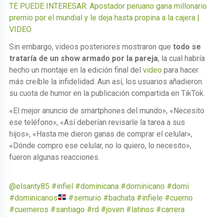
TE PUEDE INTERESAR: Apostador peruano gana millonario
premio por el mundial y le deja hasta propina a la cajera |
VIDEO
Sin embargo, videos posteriores mostraron que
todo se
trataría de un show armado por la pareja
, la cual habría
hecho un montaje en la edición final del
video
para hacer
más creíble la infidelidad. Aun así, los usuarios añadieron
su cuota de humor en la publicación compartida en TikTok.
«El mejor anuncio de smartphones del mundo», «Necesito
ese teléfono», «Así deberían revisarle la tarea a sus
hijos», «Hasta me dieron ganas de comprar el celular»,
«Dónde compro ese celular, no lo quiero, lo necesito»,
fueron algunas reacciones.
@elsanty85
#infiel
#dominicana
#dominicano
#domi
#dominicanos
#semurio
#bachata
#infiele
#cuerno
#cuerneros
#santiago
#rd
#joven
#latinos
#carrera