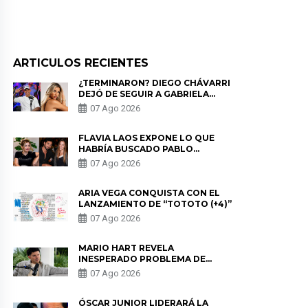
ARTICULOS RECIENTES
¿TERMINARON? DIEGO CHÁVARRI
DEJÓ DE SEGUIR A GABRIELA
HERRERA Y ANUNCIA SU SALIDA
07 Ago 2026
DE PÓDCAST
FLAVIA LAOS EXPONE LO QUE
HABRÍA BUSCADO PABLO
HEREDIA CON ALE FULLER: “UNA
07 Ago 2026
DE LAS PARTES QUERÍA EL
REMEMBER”
ARIA VEGA CONQUISTA CON EL
LANZAMIENTO DE “TOTOTO (+4)”
07 Ago 2026
MARIO HART REVELA
INESPERADO PROBLEMA DE
SALUD ANTES DE SEPARARSE DE
07 Ago 2026
KORINA: “ME ENCONTRARON UN
TUMOR”
ÓSCAR JUNIOR LIDERARÁ LA