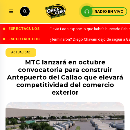
RADIO EN VIVO
ESPECTÁCULOS
Flavia Laos expone lo que habría buscado Pablo 
ESPECTÁCULOS
¿Terminaron? Diego Chávarri dejó de seguir a Ga
ACTUALIDAD
MTC lanzará en octubre
convocatoria para construir
Antepuerto del Callao que elevará
competitividad del comercio
exterior