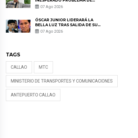
INESPERADO PROBLEMA DE
SALUD ANTES DE SEPARARSE DE
07 Ago 2026
KORINA: “ME ENCONTRARON UN
TUMOR”
ÓSCAR JUNIOR LIDERARÁ LA
BELLA LUZ TRAS SALIDA DE SU
PADRE POR POLÉMICA CON
07 Ago 2026
NALDY SALDAÑA
TAGS
CALLAO
MTC
MINISTERIO DE TRANSPORTES Y COMUNICACIONES
ANTEPUERTO CALLAO