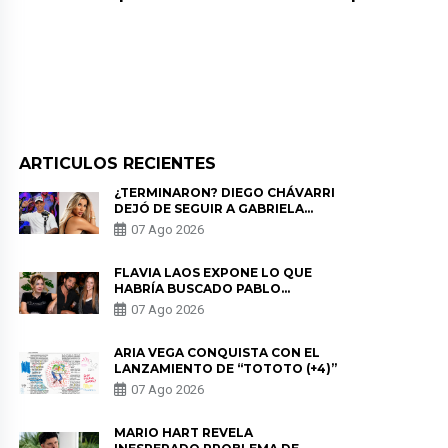
ARTICULOS RECIENTES
¿TERMINARON? DIEGO CHÁVARRI
DEJÓ DE SEGUIR A GABRIELA
HERRERA Y ANUNCIA SU SALIDA
07 Ago 2026
DE PÓDCAST
FLAVIA LAOS EXPONE LO QUE
HABRÍA BUSCADO PABLO
HEREDIA CON ALE FULLER: “UNA
07 Ago 2026
DE LAS PARTES QUERÍA EL
REMEMBER”
ARIA VEGA CONQUISTA CON EL
LANZAMIENTO DE “TOTOTO (+4)”
07 Ago 2026
MARIO HART REVELA