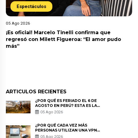
Espectáculos
05 Ago 2026
¡Es oficial! Marcelo Tinelli confirma que
regresó con Milett Figueroa: “El amor pudo
más”
ARTICULOS RECIENTES
¿POR QUÉ ES FERIADO EL 6 DE
AGOSTO EN PERÚ? ESTA ES LA
HISTORIA
05 Ago 2026
¿POR QUÉ CADA VEZ MÁS
PERSONAS UTILIZAN UNA VPN
PARA PROTEGER SU
05 Ago 2026