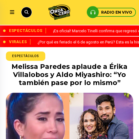
RADIO EN VIVO
ESPECTÁCULOS
¡Es oficial! Marcelo Tinelli confirma que regres
VIRALES
¿Por qué es feriado el 6 de agosto en Perú? Esta es la his
ESPECTÁCULOS
Melissa Paredes aplaude a Érika
Villalobos y Aldo Miyashiro: “Yo
también pase por lo mismo”