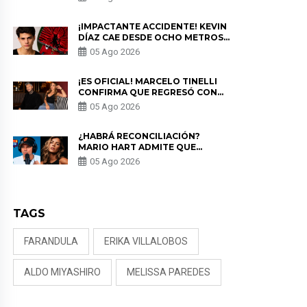
PRIVACIDAD?
¡IMPACTANTE ACCIDENTE! KEVIN
DÍAZ CAE DESDE OCHO METROS
EN “ESTO ES GUERRA” Y GENERA
05 Ago 2026
PREOCUPACIÓN
¡ES OFICIAL! MARCELO TINELLI
CONFIRMA QUE REGRESÓ CON
MILETT FIGUEROA: “EL AMOR
05 Ago 2026
PUDO MÁS”
¿HABRÁ RECONCILIACIÓN?
MARIO HART ADMITE QUE
PODRÍA VOLVER CON KORINA
05 Ago 2026
RIVADENEIRA: “NO LE CERRARÍA
LAS PUERTAS”
TAGS
FARANDULA
ERIKA VILLALOBOS
ALDO MIYASHIRO
MELISSA PAREDES