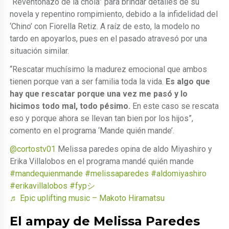
“Reventonazo de la chola” para brindar detalles de su
novela y repentino rompimiento, debido a la infidelidad del
‘Chino’ con Fiorella Retiz. A raíz de esto, la modelo no
tardo en apoyarlos, pues en el pasado atravesó por una
situación similar.
“Rescatar muchísimo la madurez emocional que ambos
tienen porque van a ser familia toda la vida.
Es algo que
hay que rescatar porque una vez me pasó y lo
hicimos todo mal, todo pésimo.
En este caso se rescata
eso y porque ahora se llevan tan bien por los hijos”,
comento en el programa ‘Mande quién mande’.
@cortostv01
Melissa paredes opina de aldo Miyashiro y
Erika Villalobos en el programa mandé quién mande
#mandequienmande
#melissaparedes
#aldomiyashiro
#erikavillalobos
#fypシ
♬ Epic uplifting music – Makoto Hiramatsu
El ampay de Melissa Paredes