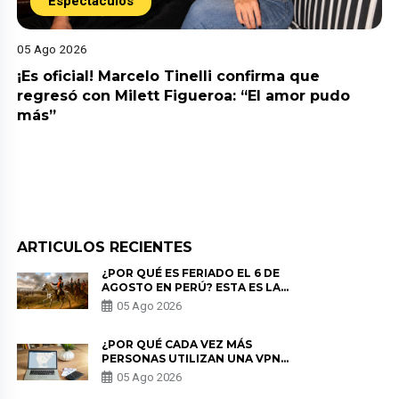
Espectáculos
05 Ago 2026
¡Es oficial! Marcelo Tinelli confirma que
regresó con Milett Figueroa: “El amor pudo
más”
ARTICULOS RECIENTES
¿POR QUÉ ES FERIADO EL 6 DE
AGOSTO EN PERÚ? ESTA ES LA
HISTORIA
05 Ago 2026
¿POR QUÉ CADA VEZ MÁS
PERSONAS UTILIZAN UNA VPN
PARA PROTEGER SU
05 Ago 2026
PRIVACIDAD?