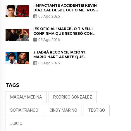
¡IMPACTANTE ACCIDENTE! KEVIN
DÍAZ CAE DESDE OCHO METROS
EN “ESTO ES GUERRA” Y GENERA
05 Ago 2026
PREOCUPACIÓN
¡ES OFICIAL! MARCELO TINELLI
CONFIRMA QUE REGRESÓ CON
MILETT FIGUEROA: “EL AMOR
05 Ago 2026
PUDO MÁS”
¿HABRÁ RECONCILIACIÓN?
MARIO HART ADMITE QUE
PODRÍA VOLVER CON KORINA
05 Ago 2026
RIVADENEIRA: “NO LE CERRARÍA
LAS PUERTAS”
TAGS
MAGALY MEDINA
RODRIGO GONZALEZ
SOFIA FRANCO
CINDY MARINO
TESTIGO
JUICIO