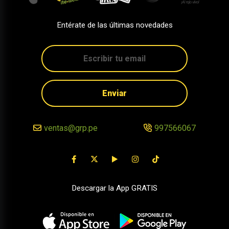
Entérate de las últimas novedades
Enviar
ventas@grp.pe
997566067
Descargar la App GRATIS