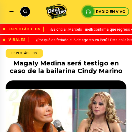
RADIO EN VIVO
ESPECTÁCULOS
¡Es oficial! Marcelo Tinelli confirma que regres
VIRALES
¿Por qué es feriado el 6 de agosto en Perú? Esta es la his
ESPECTÁCULOS
Magaly Medina será testigo en
caso de la bailarina Cindy Marino