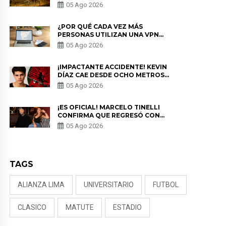
HISTORIA
05 Ago 2026
¿POR QUÉ CADA VEZ MÁS
PERSONAS UTILIZAN UNA VPN
PARA PROTEGER SU
05 Ago 2026
PRIVACIDAD?
¡IMPACTANTE ACCIDENTE! KEVIN
DÍAZ CAE DESDE OCHO METROS
EN “ESTO ES GUERRA” Y GENERA
05 Ago 2026
PREOCUPACIÓN
¡ES OFICIAL! MARCELO TINELLI
CONFIRMA QUE REGRESÓ CON
MILETT FIGUEROA: “EL AMOR
05 Ago 2026
PUDO MÁS”
TAGS
ALIANZA LIMA
UNIVERSITARIO
FUTBOL
CLASICO
MATUTE
ESTADIO