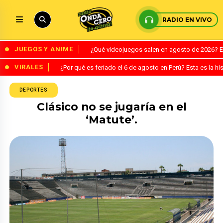
RADIO EN VIVO
JUEGOS Y ANIME
¿Qué videojuegos salen en agosto de 2026? 
VIRALES
¿Por qué es feriado el 6 de agosto en Perú? Esta es la his
DEPORTES
Clásico no se jugaría en el
‘Matute’.