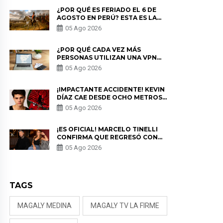
¿POR QUÉ ES FERIADO EL 6 DE
AGOSTO EN PERÚ? ESTA ES LA
HISTORIA
05 Ago 2026
¿POR QUÉ CADA VEZ MÁS
PERSONAS UTILIZAN UNA VPN
PARA PROTEGER SU
05 Ago 2026
PRIVACIDAD?
¡IMPACTANTE ACCIDENTE! KEVIN
DÍAZ CAE DESDE OCHO METROS
EN “ESTO ES GUERRA” Y GENERA
05 Ago 2026
PREOCUPACIÓN
¡ES OFICIAL! MARCELO TINELLI
CONFIRMA QUE REGRESÓ CON
MILETT FIGUEROA: “EL AMOR
05 Ago 2026
PUDO MÁS”
TAGS
MAGALY MEDINA
MAGALY TV LA FIRME