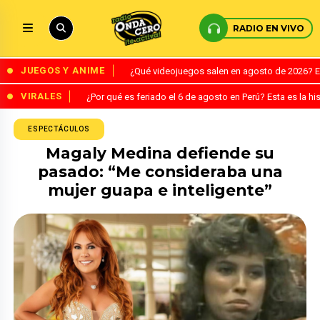
RADIO EN VIVO
JUEGOS Y ANIME
¿Qué videojuegos salen en agosto de 2026? 
VIRALES
¿Por qué es feriado el 6 de agosto en Perú? Esta es la his
ESPECTÁCULOS
Magaly Medina defiende su
pasado: “Me consideraba una
mujer guapa e inteligente”