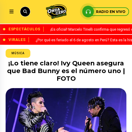
RADIO EN VIVO
ESPECTÁCULOS
¡Es oficial! Marcelo Tinelli confirma que regres
VIRALES
¿Por qué es feriado el 6 de agosto en Perú? Esta es la his
MÚSICA
¡Lo tiene claro! Ivy Queen asegura
que Bad Bunny es el número uno |
FOTO