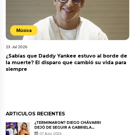
Música
23 Jul 2026
¿Sabías que Daddy Yankee estuvo al borde de
la muerte? El disparo que cambió su vida para
siempre
ARTICULOS RECIENTES
¿TERMINARON? DIEGO CHÁVARRI
DEJÓ DE SEGUIR A GABRIELA
HERRERA Y ANUNCIA SU SALIDA
07 Ago 2026