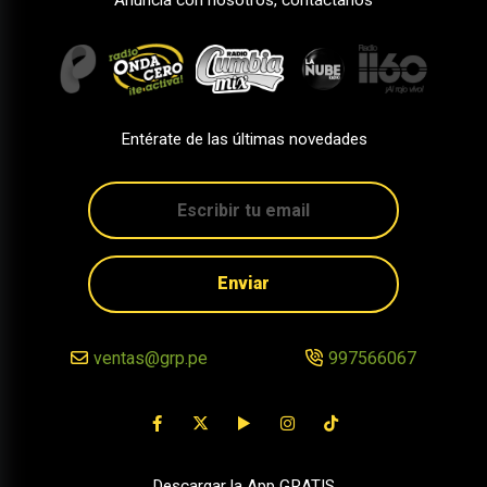
Entérate de las últimas novedades
Enviar
ventas@grp.pe
997566067
Descargar la App GRATIS