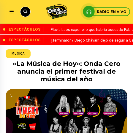
RADIO EN VIVO
ESPECTÁCULOS
Flavia Laos expone lo que habría buscado Pablo 
ESPECTÁCULOS
¿Terminaron? Diego Chávarri dejó de seguir a Ga
MÚSICA
«La Música de Hoy»: Onda Cero
anuncia el primer festival de
música del año