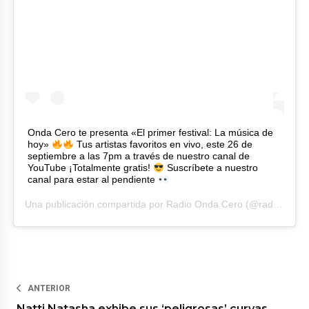
Onda Cero te presenta «El primer festival: La música de
hoy»
Tus artistas favoritos en vivo, este 26 de
septiembre a las 7pm a través de nuestro canal de
YouTube ¡Totalmente gratis!
Suscríbete a nuestro
canal para estar al pendiente
Una publicación compartida por
Radio Onda Cero
(@radioondacero) el
ANTERIOR
Natti Natasha exhibe sus ‘peligrosas’ curvas