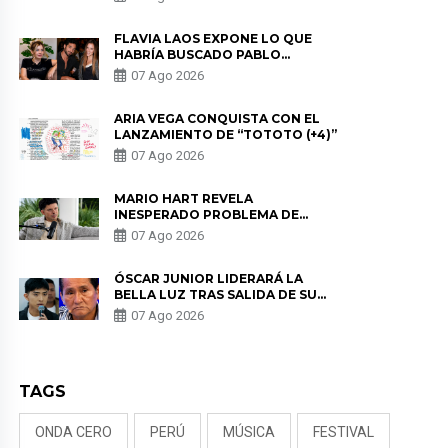
DE PÓDCAST
FLAVIA LAOS EXPONE LO QUE
HABRÍA BUSCADO PABLO
HEREDIA CON ALE FULLER: “UNA
07 Ago 2026
DE LAS PARTES QUERÍA EL
REMEMBER”
ARIA VEGA CONQUISTA CON EL
LANZAMIENTO DE “TOTOTO (+4)”
07 Ago 2026
MARIO HART REVELA
INESPERADO PROBLEMA DE
SALUD ANTES DE SEPARARSE DE
07 Ago 2026
KORINA: “ME ENCONTRARON UN
TUMOR”
ÓSCAR JUNIOR LIDERARÁ LA
BELLA LUZ TRAS SALIDA DE SU
PADRE POR POLÉMICA CON
07 Ago 2026
NALDY SALDAÑA
TAGS
ONDA CERO
PERÚ
MÚSICA
FESTIVAL