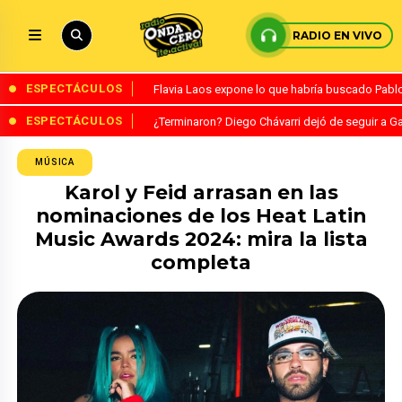
RADIO EN VIVO
ESPECTÁCULOS
Flavia Laos expone lo que habría buscado Pablo 
ESPECTÁCULOS
¿Terminaron? Diego Chávarri dejó de seguir a Ga
MÚSICA
Karol y Feid arrasan en las
nominaciones de los Heat Latin
Music Awards 2024: mira la lista
completa