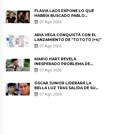
DE PÓDCAST
FLAVIA LAOS EXPONE LO QUE
HABRÍA BUSCADO PABLO
HEREDIA CON ALE FULLER: “UNA
07 Ago 2026
DE LAS PARTES QUERÍA EL
REMEMBER”
ARIA VEGA CONQUISTA CON EL
LANZAMIENTO DE “TOTOTO (+4)”
07 Ago 2026
MARIO HART REVELA
INESPERADO PROBLEMA DE
SALUD ANTES DE SEPARARSE DE
07 Ago 2026
KORINA: “ME ENCONTRARON UN
TUMOR”
ÓSCAR JUNIOR LIDERARÁ LA
BELLA LUZ TRAS SALIDA DE SU
PADRE POR POLÉMICA CON
07 Ago 2026
NALDY SALDAÑA