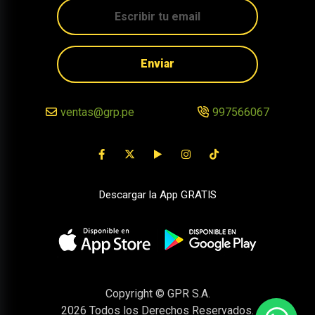
Enviar
ventas@grp.pe
997566067
Descargar la App GRATIS
Copyright © GPR S.A.
2026
Todos los Derechos Reservados.