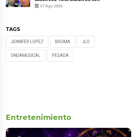
PADRE POR POLÉMICA CON
07 Ago 2026
NALDY SALDAÑA
TAGS
JENNIFER LOPEZ
BROMA
JLO
ONDAMUSICAL
PESADA
Entretenimiento