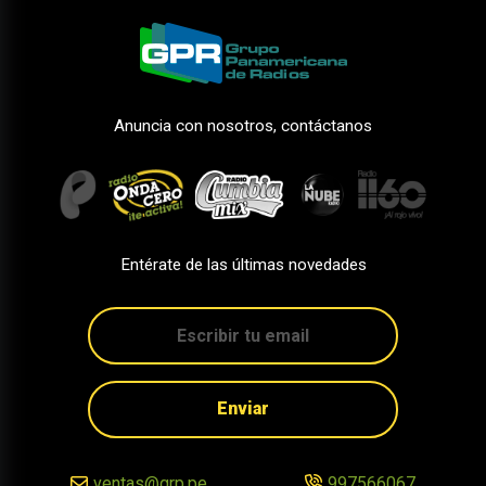
Anuncia con nosotros, contáctanos
Entérate de las últimas novedades
Enviar
ventas@grp.pe
997566067