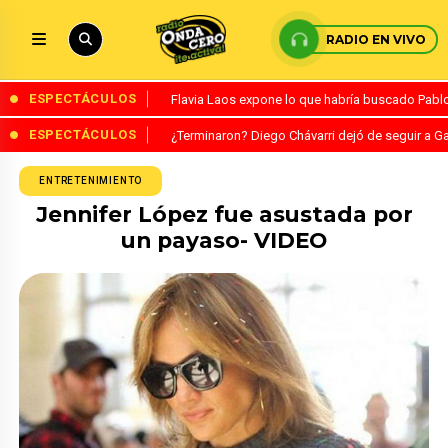
RADIO EN VIVO
ESPECTÁCULOS
Flavia Laos expone lo que habría buscado Pablo 
ESPECTÁCULOS
¿Terminaron? Diego Chávarri dejó de seguir a Ga
ENTRETENIMIENTO
Jennifer López fue asustada por
un payaso- VIDEO