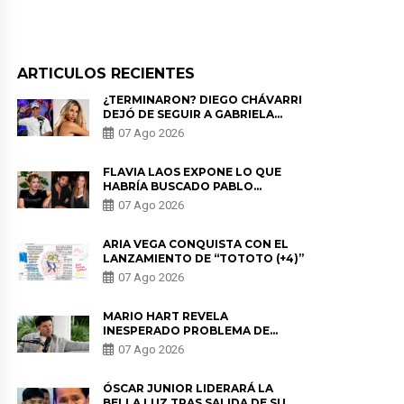
ARTICULOS RECIENTES
¿TERMINARON? DIEGO CHÁVARRI
DEJÓ DE SEGUIR A GABRIELA
HERRERA Y ANUNCIA SU SALIDA
07 Ago 2026
DE PÓDCAST
FLAVIA LAOS EXPONE LO QUE
HABRÍA BUSCADO PABLO
HEREDIA CON ALE FULLER: “UNA
07 Ago 2026
DE LAS PARTES QUERÍA EL
REMEMBER”
ARIA VEGA CONQUISTA CON EL
LANZAMIENTO DE “TOTOTO (+4)”
07 Ago 2026
MARIO HART REVELA
INESPERADO PROBLEMA DE
SALUD ANTES DE SEPARARSE DE
07 Ago 2026
KORINA: “ME ENCONTRARON UN
TUMOR”
ÓSCAR JUNIOR LIDERARÁ LA
BELLA LUZ TRAS SALIDA DE SU