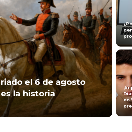
¿Po
per
pro
riado el 6 de agosto
¡Im
es la historia
Día
en 
pre