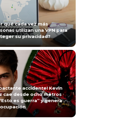
r qué cada vez más
sonas utilizan una VPN para
teger su privacidad?
pactante accidente! Kevin
z cae desde ocho metros
“Esto es guerra” y genera
ocupación