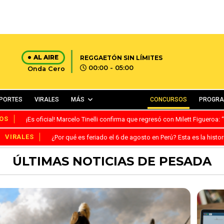
AL AIRE
REGGAETÓN SIN LÍMITES
00:00 - 05:00
Onda Cero
PORTES
VIRALES
MÁS
CONCURSOS
PROGR
OS
¡Es oficial! Marcelo Tinelli confirma que regresó con Milett Figueroa
VIRALES
¿Por qué es feriado el 6 de agosto en Perú? Esta es la histor
ÚLTIMAS NOTICIAS DE PESADA