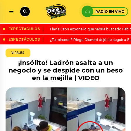
RADIO EN VIVO
ESPECTÁCULOS
Flavia Laos expone lo que habría buscado Pablo 
ESPECTÁCULOS
¿Terminaron? Diego Chávarri dejó de seguir a Ga
VIRALES
¡Insólito! Ladrón asalta a un
negocio y se despide con un beso
en la mejilla | VIDEO