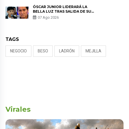
TUMOR”
ÓSCAR JUNIOR LIDERARÁ LA
BELLA LUZ TRAS SALIDA DE SU
PADRE POR POLÉMICA CON
07 Ago 2026
NALDY SALDAÑA
TAGS
NEGOCIO
BESO
LADRÓN
MEJILLA
Virales