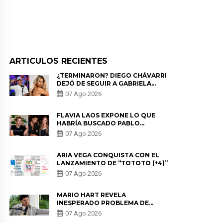
ARTICULOS RECIENTES
¿TERMINARON? DIEGO CHÁVARRI
DEJÓ DE SEGUIR A GABRIELA
HERRERA Y ANUNCIA SU SALIDA
07 Ago 2026
DE PÓDCAST
FLAVIA LAOS EXPONE LO QUE
HABRÍA BUSCADO PABLO
HEREDIA CON ALE FULLER: “UNA
07 Ago 2026
DE LAS PARTES QUERÍA EL
REMEMBER”
ARIA VEGA CONQUISTA CON EL
LANZAMIENTO DE “TOTOTO (+4)”
07 Ago 2026
MARIO HART REVELA
INESPERADO PROBLEMA DE
SALUD ANTES DE SEPARARSE DE
07 Ago 2026
KORINA: “ME ENCONTRARON UN