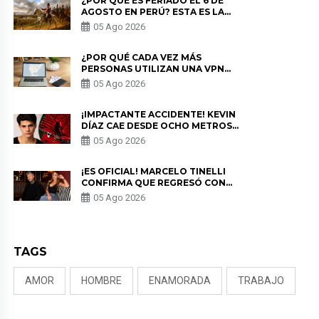
¿POR QUÉ ES FERIADO EL 6 DE
AGOSTO EN PERÚ? ESTA ES LA
HISTORIA
05 Ago 2026
¿POR QUÉ CADA VEZ MÁS
PERSONAS UTILIZAN UNA VPN
PARA PROTEGER SU
05 Ago 2026
PRIVACIDAD?
¡IMPACTANTE ACCIDENTE! KEVIN
DÍAZ CAE DESDE OCHO METROS
EN “ESTO ES GUERRA” Y GENERA
05 Ago 2026
PREOCUPACIÓN
¡ES OFICIAL! MARCELO TINELLI
CONFIRMA QUE REGRESÓ CON
MILETT FIGUEROA: “EL AMOR
05 Ago 2026
PUDO MÁS”
TAGS
AMOR
HOMBRE
ENAMORADA
TRABAJO