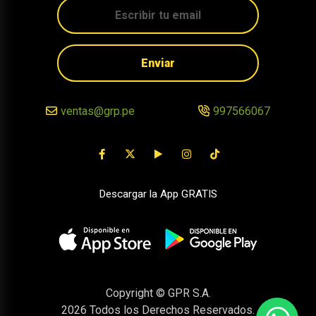
Enviar
ventas@grp.pe
997566067
Descargar la App GRATIS
Copyright © GPR S.A.
2026
Todos los Derechos Reservados.