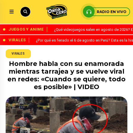
RADIO EN VIVO
JUEGOS Y ANIME
¿Qué videojuegos salen en agosto de 2026? 
VIRALES
¿Por qué es feriado el 6 de agosto en Perú? Esta es la his
VIRALES
Hombre habla con su enamorada
mientras tarrajea y se vuelve viral
en redes: «Cuando se quiere, todo
es posible» | VIDEO