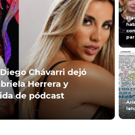
Fla
hab
con
par
Diego Chávarri dejó
briela Herrera y
lida de pódcast
Ari
lan