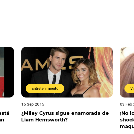
Entretenimiento
Vi
15 Sep 2015
03 Feb
está
¿Miley Cyrus sigue enamorada de
¡No l
án
Liam Hemsworth?
shock
maqu