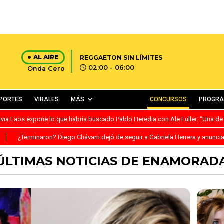
AL AIRE
REGGAETON SIN LÍMITES
02:00 - 06:00
Onda Cero
PORTES
VIRALES
MÁS
CONCURSOS
PROGR
avia Laos expone lo que habría buscado Pablo Heredia con Ale Fuller: “Una de
S
¿Terminaron? Diego Chávarri dejó de seguir a Gabriela Herrera y anunci
ÚLTIMAS NOTICIAS DE ENAMORAD