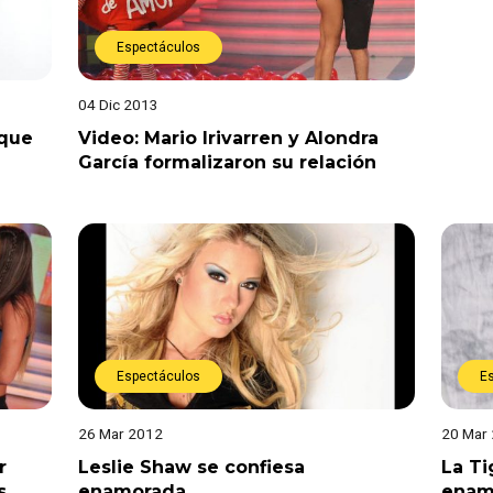
Espectáculos
04 Dic 2013
 que
Video: Mario Irivarren y Alondra
García formalizaron su relación
Espectáculos
E
26 Mar 2012
20 Mar
r
Leslie Shaw se confiesa
La Ti
s
enamorada
enam