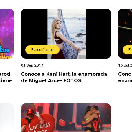
Espectáculos
E
01 Sep 2014
16 Jul 
arodi
Conoce a Kani Hart, la enamorada
Conoc
tiene
de Miguel Arce- FOTOS
enam