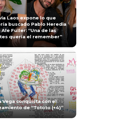
via Laos expone lo que
ría buscado Pablo Heredia
 Ale Fuller: “Una de las
tes quería el remember”
a Vega conquista con el
zamiento de “Tototo (+4)”