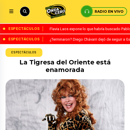
RADIO EN VIVO
ESPECTÁCULOS
Flavia Laos expone lo que habría buscado Pablo 
ESPECTÁCULOS
¿Terminaron? Diego Chávarri dejó de seguir a Ga
ESPECTÁCULOS
La Tigresa del Oriente está
enamorada