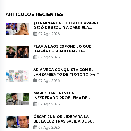
ARTICULOS RECIENTES
¿TERMINARON? DIEGO CHÁVARRI
DEJÓ DE SEGUIR A GABRIELA
HERRERA Y ANUNCIA SU SALIDA
07 Ago 2026
DE PÓDCAST
FLAVIA LAOS EXPONE LO QUE
HABRÍA BUSCADO PABLO
HEREDIA CON ALE FULLER: “UNA
07 Ago 2026
DE LAS PARTES QUERÍA EL
REMEMBER”
ARIA VEGA CONQUISTA CON EL
LANZAMIENTO DE “TOTOTO (+4)”
07 Ago 2026
MARIO HART REVELA
INESPERADO PROBLEMA DE
SALUD ANTES DE SEPARARSE DE
07 Ago 2026
KORINA: “ME ENCONTRARON UN
TUMOR”
ÓSCAR JUNIOR LIDERARÁ LA
BELLA LUZ TRAS SALIDA DE SU
PADRE POR POLÉMICA CON
07 Ago 2026
NALDY SALDAÑA