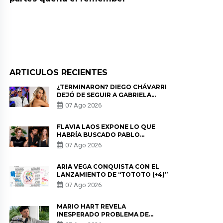
ARTICULOS RECIENTES
¿TERMINARON? DIEGO CHÁVARRI
DEJÓ DE SEGUIR A GABRIELA
HERRERA Y ANUNCIA SU SALIDA
07 Ago 2026
DE PÓDCAST
FLAVIA LAOS EXPONE LO QUE
HABRÍA BUSCADO PABLO
HEREDIA CON ALE FULLER: “UNA
07 Ago 2026
DE LAS PARTES QUERÍA EL
REMEMBER”
ARIA VEGA CONQUISTA CON EL
LANZAMIENTO DE “TOTOTO (+4)”
07 Ago 2026
MARIO HART REVELA
INESPERADO PROBLEMA DE
SALUD ANTES DE SEPARARSE DE