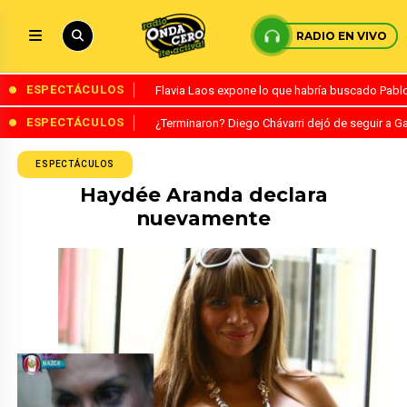
RADIO EN VIVO
ESPECTÁCULOS
Flavia Laos expone lo que habría buscado Pablo 
ESPECTÁCULOS
¿Terminaron? Diego Chávarri dejó de seguir a Ga
ESPECTÁCULOS
Haydée Aranda declara
nuevamente