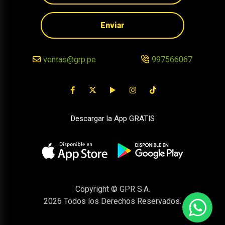
Enviar
ventas@grp.pe
997566067
Descargar la App GRATIS
Copyright © GPR S.A.
2026
Todos los Derechos Reservados.