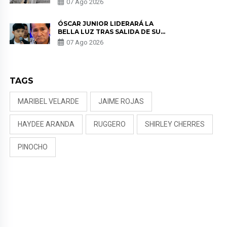
07 Ago 2026
KORINA: “ME ENCONTRARON UN
TUMOR”
ÓSCAR JUNIOR LIDERARÁ LA
BELLA LUZ TRAS SALIDA DE SU
PADRE POR POLÉMICA CON
07 Ago 2026
NALDY SALDAÑA
TAGS
MARIBEL VELARDE
JAIME ROJAS
HAYDEE ARANDA
RUGGERO
SHIRLEY CHERRES
PINOCHO