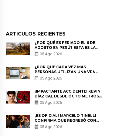
ARTICULOS RECIENTES
¿POR QUÉ ES FERIADO EL 6 DE
AGOSTO EN PERÚ? ESTA ES LA
HISTORIA
05 Ago 2026
¿POR QUÉ CADA VEZ MÁS
PERSONAS UTILIZAN UNA VPN
PARA PROTEGER SU
05 Ago 2026
PRIVACIDAD?
¡IMPACTANTE ACCIDENTE! KEVIN
DÍAZ CAE DESDE OCHO METROS
EN “ESTO ES GUERRA” Y GENERA
05 Ago 2026
PREOCUPACIÓN
¡ES OFICIAL! MARCELO TINELLI
CONFIRMA QUE REGRESÓ CON
MILETT FIGUEROA: “EL AMOR
05 Ago 2026
PUDO MÁS”