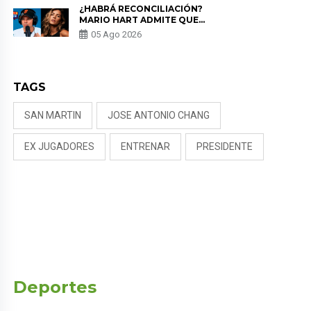
¿HABRÁ RECONCILIACIÓN?
MARIO HART ADMITE QUE
PODRÍA VOLVER CON KORINA
05 Ago 2026
RIVADENEIRA: “NO LE CERRARÍA
LAS PUERTAS”
TAGS
SAN MARTIN
JOSE ANTONIO CHANG
EX JUGADORES
ENTRENAR
PRESIDENTE
Deportes