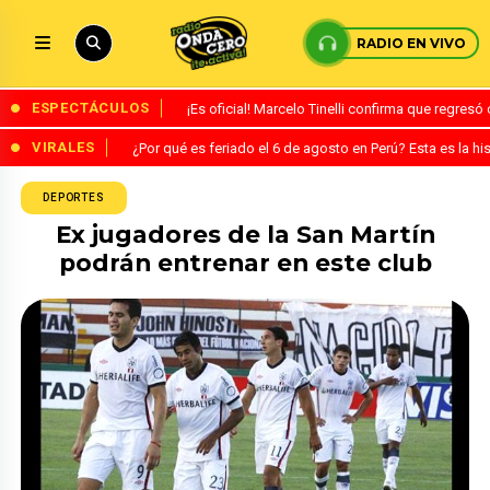
RADIO EN VIVO
ESPECTÁCULOS
¡Es oficial! Marcelo Tinelli confirma que regres
VIRALES
¿Por qué es feriado el 6 de agosto en Perú? Esta es la his
DEPORTES
Ex jugadores de la San Martín
podrán entrenar en este club