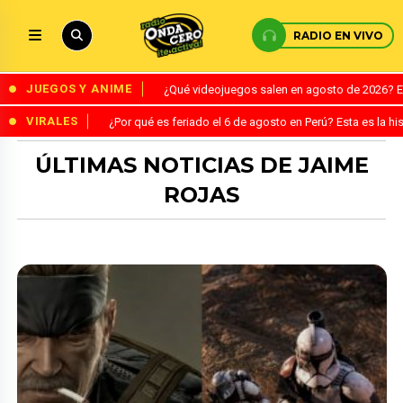
RADIO EN VIVO
JUEGOS Y ANIME
¿Qué videojuegos salen en agosto de 2026? 
VIRALES
¿Por qué es feriado el 6 de agosto en Perú? Esta es la his
ÚLTIMAS NOTICIAS DE JAIME
ROJAS