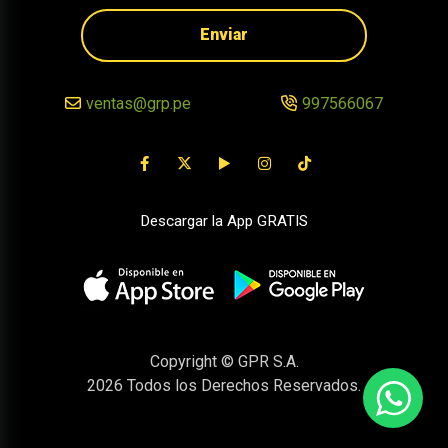
Enviar
ventas@grp.pe
997566067
Descargar la App GRATIS
Copyright © GPR S.A.
2026
Todos los Derechos Reservados.