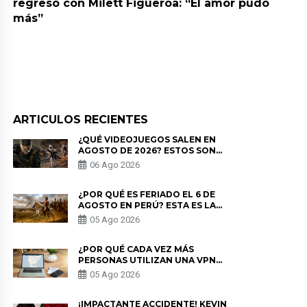
regresó con Milett Figueroa: “El amor pudo
más”
ARTICULOS RECIENTES
¿QUÉ VIDEOJUEGOS SALEN EN
AGOSTO DE 2026? ESTOS SON
LOS ESTRENOS MÁS ESPERADOS
06 Ago 2026
¿POR QUÉ ES FERIADO EL 6 DE
AGOSTO EN PERÚ? ESTA ES LA
HISTORIA
05 Ago 2026
¿POR QUÉ CADA VEZ MÁS
PERSONAS UTILIZAN UNA VPN
PARA PROTEGER SU
05 Ago 2026
PRIVACIDAD?
¡IMPACTANTE ACCIDENTE! KEVIN