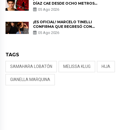
DÍAZ CAE DESDE OCHO METROS
EN “ESTO ES GUERRA” Y GENERA
05 Ago 2026
PREOCUPACIÓN
¡ES OFICIAL! MARCELO TINELLI
CONFIRMA QUE REGRESÓ CON
MILETT FIGUEROA: “EL AMOR
05 Ago 2026
PUDO MÁS”
TAGS
SAMAHARA LOBATÓN
MELISSA KLUG
HIJA
GIANELLA MARQUINA