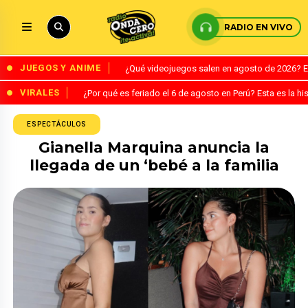
RADIO EN VIVO
JUEGOS Y ANIME
¿Qué videojuegos salen en agosto de 2026? 
VIRALES
¿Por qué es feriado el 6 de agosto en Perú? Esta es la his
ESPECTÁCULOS
Gianella Marquina anuncia la
llegada de un ‘bebé a la familia