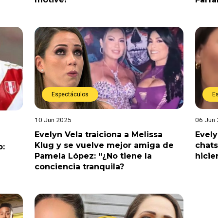
Espectáculos
E
10 Jun 2025
06 Jun
Evelyn Vela traiciona a Melissa
Evely
Klug y se vuelve mejor amiga de
chats
o:
Pamela López: “¿No tiene la
hicie
conciencia tranquila?