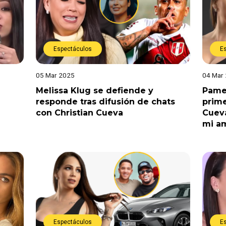
Espectáculos
E
05 Mar 2025
04 Mar
Melissa Klug se defiende y
Pame
responde tras difusión de chats
prime
con Christian Cueva
Cueva
mi a
Espectáculos
E