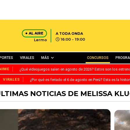
AL AIRE
A TODA ONDA
16:00 - 19:00
Lermo
PORTES
VIRALES
MÁS
CONCURSOS
PROGR
NIME
¿Qué videojuegos salen en agosto de 2026? Estos son los estre
VIRALES
¿Por qué es feriado el 6 de agosto en Perú? Esta es la histor
LTIMAS NOTICIAS DE MELISSA KL