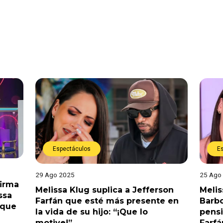
Espectáculos
E
29 Ago 2025
25 Ago
firma
Melissa Klug suplica a Jefferson
Melis
ssa
Farfán que esté más presente en
Barbo
 que
la vida de su hijo: “¡Que lo
pensi
motive!”
Farfá