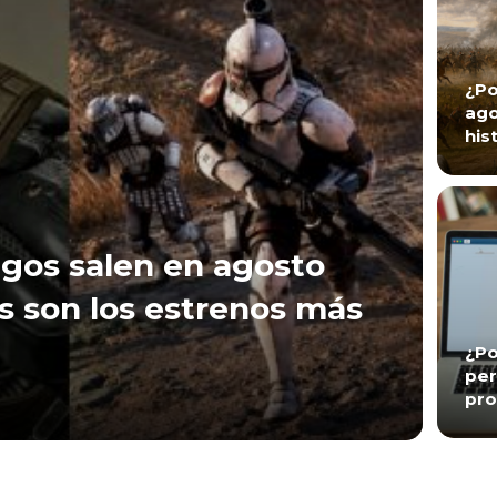
¿Po
ago
his
gos salen en agosto
s son los estrenos más
¿Po
per
pro