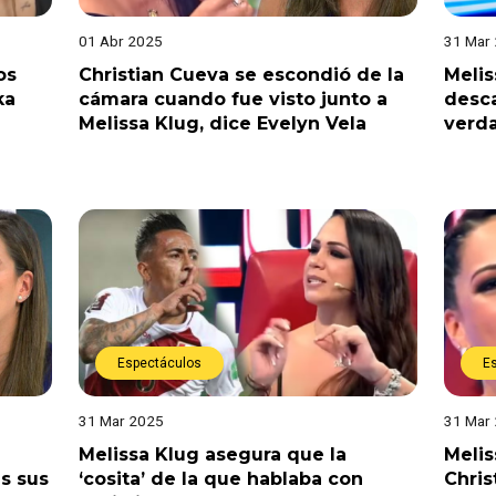
01 Abr 2025
31 Mar
os
Christian Cueva se escondió de la
Melis
ka
cámara cuando fue visto junto a
desca
Melissa Klug, dice Evelyn Vela
verda
Espectáculos
E
31 Mar 2025
31 Mar
Melissa Klug asegura que la
Melis
as sus
‘cosita’ de la que hablaba con
Chris