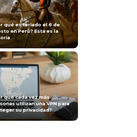
r qué es feriado el 6 de
sto en Perú? Esta es la
toria
r qué cada vez más
sonas utilizan una VPN para
teger su privacidad?