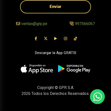
Enviar
ventas@grp.pe
997566067
Descargar la App GRATIS
Copyright © GPR S.A.
2026
Todos los Derechos Reservados.