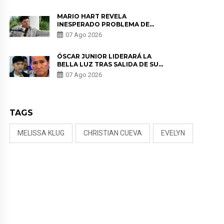
MARIO HART REVELA
INESPERADO PROBLEMA DE
SALUD ANTES DE SEPARARSE DE
07 Ago 2026
KORINA: “ME ENCONTRARON UN
TUMOR”
ÓSCAR JUNIOR LIDERARÁ LA
BELLA LUZ TRAS SALIDA DE SU
PADRE POR POLÉMICA CON
07 Ago 2026
NALDY SALDAÑA
TAGS
MELISSA KLUG
CHRISTIAN CUEVA
EVELYN