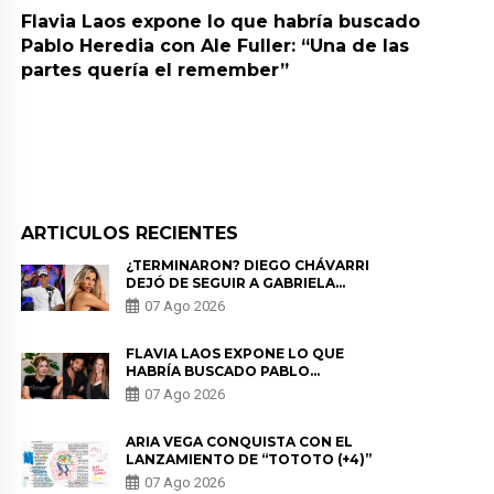
Flavia Laos expone lo que habría buscado
Pablo Heredia con Ale Fuller: “Una de las
partes quería el remember”
ARTICULOS RECIENTES
¿TERMINARON? DIEGO CHÁVARRI
DEJÓ DE SEGUIR A GABRIELA
HERRERA Y ANUNCIA SU SALIDA
07 Ago 2026
DE PÓDCAST
FLAVIA LAOS EXPONE LO QUE
HABRÍA BUSCADO PABLO
HEREDIA CON ALE FULLER: “UNA
07 Ago 2026
DE LAS PARTES QUERÍA EL
REMEMBER”
ARIA VEGA CONQUISTA CON EL
LANZAMIENTO DE “TOTOTO (+4)”
07 Ago 2026